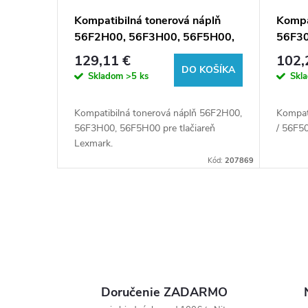
Kompatibilná tonerová náplň
Kompa
56F2H00, 56F3H00, 56F5H00,
56F30
15000 listov pre tlačiarne
pre tl
129,11 €
102,
Lexmark (Orink white box)
white
DO KOŠÍKA
Skladom
>5 ks
Skl
Kompatibilná tonerová náplň 56F2H00,
Kompat
56F3H00, 56F5H00 pre tlačiareň
/ 56F50
Lexmark.
Kód:
207869
O
v
l
Doručenie ZADARMO
á