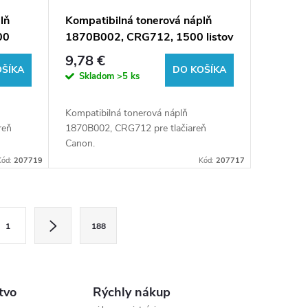
lň
Kompatibilná tonerová náplň
00
1870B002, CRG712, 1500 listov
pre tlačiarne Canon (ORINK
9,78 €
white box)
OŠÍKA
DO KOŠÍKA
Skladom
>5 ks
Kompatibilná tonerová náplň
reň
1870B002, CRG712 pre tlačiareň
Canon.
Kód:
207719
Kód:
207717
1
188
tvo
Rýchly nákup