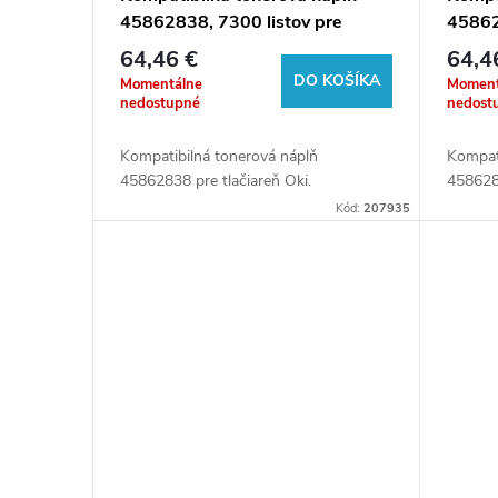
45862838, 7300 listov pre
45862
tlačiarne Oki
tlačia
64,46 €
64,4
DO KOŠÍKA
Momentálne
Moment
nedostupné
nedost
Kompatibilná tonerová náplň
Kompat
45862838 pre tlačiareň Oki.
4586283
Kód:
207935