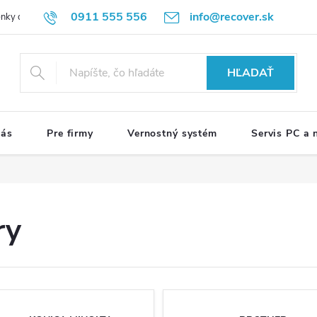
0911 555 556
info@recover.sk
nky ochrany osobných údajov
Formulár na odstúpenie od zmluvy
R
HĽADAŤ
nás
Pre firmy
Vernostný systém
Servis PC a
ry