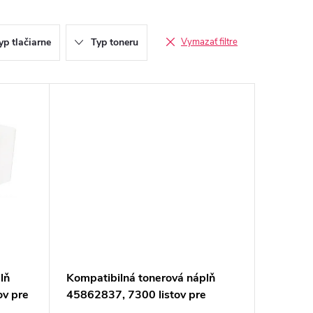
yp tlačiarne
Typ toneru
Vymazať filtre
lň
Kompatibilná tonerová náplň
v pre
45862837, 7300 listov pre
 box)
tlačiarne Oki