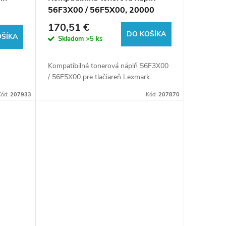
e
56F3X00 / 56F5X00, 20000
listov pre tlačiarne Lexmark
170,51 €
(Orink white box)
DO KOŠÍKA
OŠÍKA
Skladom
>5 ks
Kompatibilná tonerová náplň 56F3X00
/ 56F5X00 pre tlačiareň Lexmark.
Kód:
207933
Kód:
207870