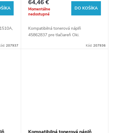
64,46 €
OŠÍKA
DO KOŠÍKA
Momentálne
nedostupné
W1510A,
Kompatibilná tonerová náplň
45862837 pre tlačiareň Oki.
Kód:
207937
Kód:
207936
lň
Kompatibilná tonerová náplň