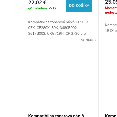
25,0
22,02 €
u
CRG719H, CRG720, 6900 listov
DO KOŠÍKA
o
Moment
Skladom
>5 ks
pre tlačiarne HP (Orink white
nedost
box)
k
d
Kompatibilná tonerová náplň CE505X,
Kompat
05X, CF280X, 80X, 3480B002,
151X pr
t
u
2617B002, CRG719H, CRG720 pre
tlačiareň HP.
Kód:
203092
o
k
v
t
o
v
Kompatibilná tonerová náplň
Kompa