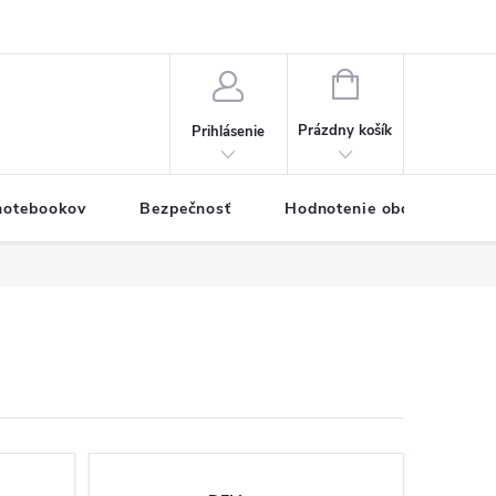
eklamačný formulár
Servis PC a notebookov
Vernostný systém
NÁKUPNÝ
KOŠÍK
Prázdny košík
Prihlásenie
 notebookov
Bezpečnosť
Hodnotenie obchodu