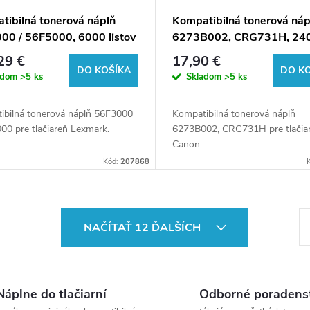
tibilná tonerová náplň
Kompatibilná tonerová náp
00 / 56F5000, 6000 listov
6273B002, CRG731H, 24
ačiarne Lexmark (Orink
listov pre tlačiarne Canon
29 €
17,90 €
 box)
(ORINK white box)
DO KOŠÍKA
DO K
adom
>5 ks
Skladom
>5 ks
ibilná tonerová náplň 56F3000
Kompatibilná tonerová náplň
00 pre tlačiareň Lexmark.
6273B002, CRG731H pre tlačia
Canon.
Kód:
207868
S
NAČÍTAŤ 12 ĎALŠÍCH
t
r
á
Náplne do tlačiarní
Odborné poradens
n