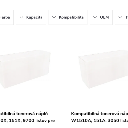
Farba
Kapacita
Kompatibilita
OEM
T
tibilná tonerová náplň
Kompatibilná tonerová náp
X, 151X, 9700 listov pre
W1510A, 151A, 3050 listo
arne HP (ORINK white box)
tlačiarne HP (ORINK white