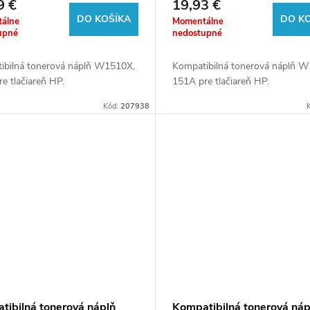
9 €
19,93 €
DO KOŠÍKA
DO K
álne
Momentálne
upné
nedostupné
ibilná tonerová náplň W1510X,
Kompatibilná tonerová náplň 
e tlačiareň HP.
151A pre tlačiareň HP.
Kód:
207938
tibilná tonerová náplň
Kompatibilná tonerová náp