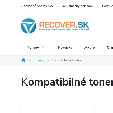
Prejsť
Obchodné podmienky
Reklamačný poriadok
Podmie
na
obsah
Tonery
Novinky
Akcie
O 
Tonery
Kompatibilné tonery
Domov
Kompatibilné tone