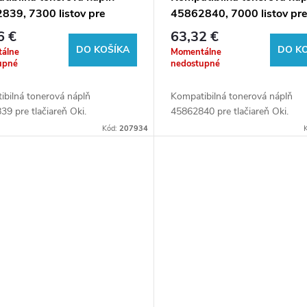
839, 7300 listov pre
45862840, 7000 listov pr
rne Oki
tlačiarne Oki
6 €
63,32 €
DO KOŠÍKA
DO K
álne
Momentálne
upné
nedostupné
ibilná tonerová náplň
Kompatibilná tonerová náplň
9 pre tlačiareň Oki.
45862840 pre tlačiareň Oki.
Kód:
207934