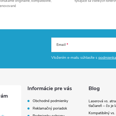
onúkame originálne, kompatibilné,
týkajúce sa všetkých tonero
k
renovované
o
v
a
n
Email
i
e
Vložením e-mailu súhlasíte s
podmienka
Informácie pre vás
Blog
Obchodné podmienky
Laserová vs. atr
tlačiareň – čo je 
Reklamačný poriadok
Kompatibilný vs. 
Podmienky ochrany