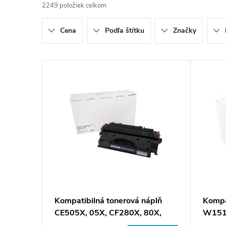
2249
položiek celkom
d
Cena
Podľa štítku
Značky
e
n
V
i
ý
e
p
p
i
r
s
o
p
Kompatibilná tonerová náplň
Kompa
d
CE505X, 05X, CF280X, 80X,
W1510
r
3480B002, 2617B002,
tlači