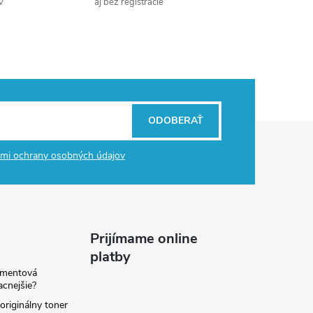
v
aj bez registrácie
ODOBERAŤ
mi ochrany osobných údajov
Prijímame online
platby
amentová
lacnejšie?
originálny toner