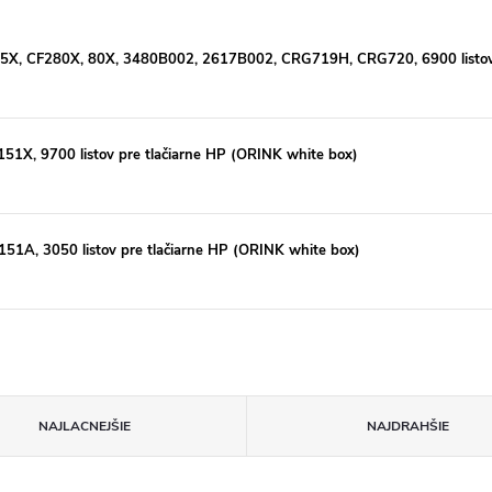
05X, CF280X, 80X, 3480B002, 2617B002, CRG719H, CRG720, 6900 listov p
51X, 9700 listov pre tlačiarne HP (ORINK white box)
51A, 3050 listov pre tlačiarne HP (ORINK white box)
NAJLACNEJŠIE
NAJDRAHŠIE