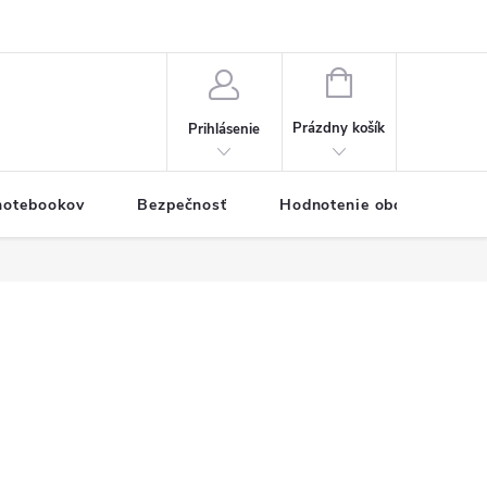
eklamačný formulár
Servis PC a notebookov
Vernostný systém
NÁKUPNÝ
KOŠÍK
Prázdny košík
Prihlásenie
 notebookov
Bezpečnosť
Hodnotenie obchodu