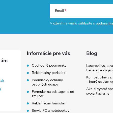
Email
Vložením e-mailu súhlasíte s
podmienka
Informácie pre vás
Blog
Obchodné podmienky
Laserová vs. atr
tlačiareň – čo je 
Reklamačný poriadok
Kompatibilný vs. 
Podmienky ochrany
.sk
– ktorý sa viac op
osobných údajov
Ako si vybrať sp
6
Formulár na odstúpenie od
svojej tlačiarne
zmluvy
Reklamačný formulár
Servis PC a notebookov