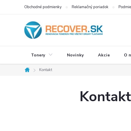
Prejsť
Obchodné podmienky
Reklamačný poriadok
Podmie
na
obsah
Tonery
Novinky
Akcie
O 
Kontakt
Domov
Kontakt