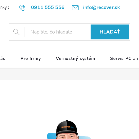
0911 555 556
info@recover.sk
nky ochrany osobných údajov
Formulár na odstúpenie od zmluvy
R
HĽADAŤ
nás
Pre firmy
Vernostný systém
Servis PC a