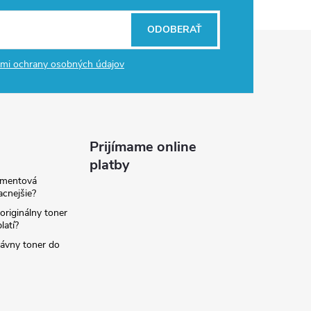
ODOBERAŤ
mi ochrany osobných údajov
Prijímame online
platby
amentová
lacnejšie?
originálny toner
latí?
rávny toner do