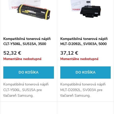
e
p
n
i
i
s
e
Kompatibilná tonerová náplň
Kompatibilná tonerová náplň
CLT-Y506L, SU515A, 3500
MLT-D2092L, SV003A, 5000
p
listov pre tlačiarne Samsung
listov pre tlačiarne Samsung
p
52,32 €
37,12 €
r
Momentálne nedostupné
Momentálne nedostupné
r
o
DO KOŠÍKA
DO KOŠÍKA
o
d
Kompatibilná tonerová náplň
Kompatibilná tonerová náplň
d
CLT-Y506L, SU515A pre
MLT-D2092L, SV003A pre
tlačiareň Samsung.
tlačiareň Samsung.
u
u
k