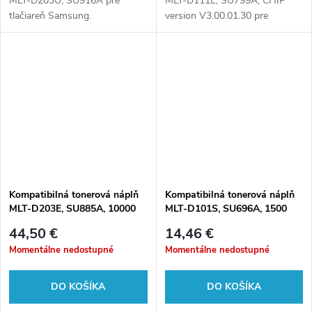
MLT-D203U, SU916A pre
MLT-D111L, SU799A, CHIP
tlačiareň Samsung.
version V3.00.01.30 pre
tlačiareň Samsung.
Kompatibilná tonerová náplň
Kompatibilná tonerová náplň
MLT-D203E, SU885A, 10000
MLT-D101S, SU696A, 1500
listov pre tlačiarne Samsung
listov pre tlačiarne Samsung
44,50 €
14,46 €
Momentálne nedostupné
Momentálne nedostupné
DO KOŠÍKA
DO KOŠÍKA