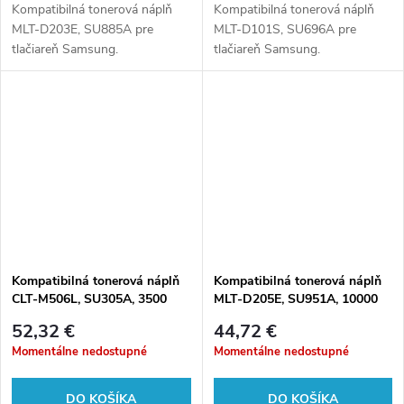
Kompatibilná tonerová náplň
Kompatibilná tonerová náplň
MLT-D203E, SU885A pre
MLT-D101S, SU696A pre
tlačiareň Samsung.
tlačiareň Samsung.
Kompatibilná tonerová náplň
Kompatibilná tonerová náplň
CLT-M506L, SU305A, 3500
MLT-D205E, SU951A, 10000
listov pre tlačiarne Samsung
listov pre tlačiarne Samsung
52,32 €
44,72 €
Momentálne nedostupné
Momentálne nedostupné
DO KOŠÍKA
DO KOŠÍKA