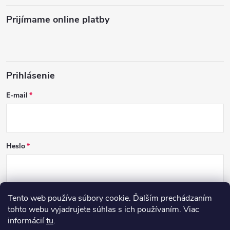
Prijímame online platby
Prihlásenie
E-mail
Heslo
Tento web používa súbory cookie. Ďalším prechádzaním
PRIHLÁSIŤ SA
tohto webu vyjadrujete súhlas s ich používaním. Viac
informácií
tu
.