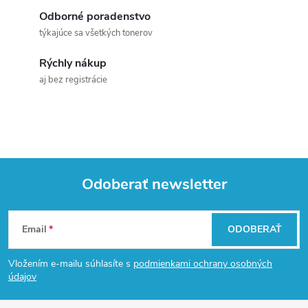
i
a
Odborné poradenstvo
e
týkajúce sa všetkých tonerov
n
p
i
Rýchly nákup
e
r
aj bez registrácie
v
k
y
Odoberať newsletter
v
Z
ý
Email
ODOBERAŤ
á
p
Vložením e-mailu súhlasíte s
podmienkami ochrany osobných
i
p
údajov
s