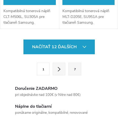
Kompatibilná tonerová náplň
Kompatibilná tonerová náplň
CLT-M506L, SU305A pre
MLT-D205E, SU951A pre
tlačiareň Samsung.
tlačiareň Samsung.
O
NAČÍTAŤ 12 ĎALŠÍCH
v
l
S
1
7
t
á
r
d
á
Doručenie ZADARMO
a
n
pri objednávke nad 100€ (v Nitre nad 80€)
k
c
Náplne do tlačiarní
o
ponúkame originálne, kompatibilné, renovované
v