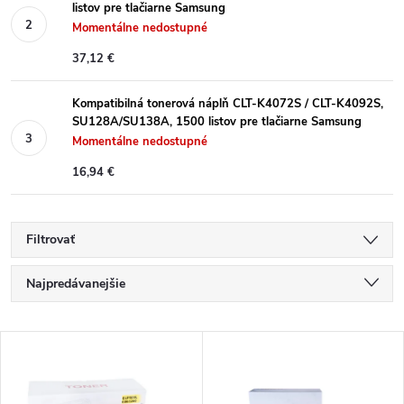
listov pre tlačiarne Samsung
Momentálne nedostupné
37,12 €
Kompatibilná tonerová náplň CLT-K4072S / CLT-K4092S,
SU128A/SU138A, 1500 listov pre tlačiarne Samsung
Momentálne nedostupné
16,94 €
Filtrovať
R
Najpredávanejšie
a
Najlacnejšie
V
Najdrahšie
d
ý
Abecedne