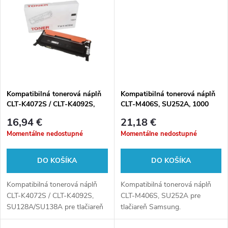
k
t
t
o
o
v
v
Kompatibilná tonerová náplň
Kompatibilná tonerová náplň
CLT-K4072S / CLT-K4092S,
CLT-M406S, SU252A, 1000
SU128A/SU138A, 1500 listov
listov pre tlačiarne Samsung
16,94 €
21,18 €
pre tlačiarne Samsung
Momentálne nedostupné
Momentálne nedostupné
DO KOŠÍKA
DO KOŠÍKA
Kompatibilná tonerová náplň
Kompatibilná tonerová náplň
CLT-K4072S / CLT-K4092S,
CLT-M406S, SU252A pre
SU128A/SU138A pre tlačiareň
tlačiareň Samsung.
Samsung.