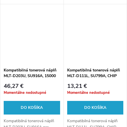
Kompatibilná tonerová náplň
Kompatibilná tonerová náplň
MLT-D203U, SU916A, 15000
MLT-D111L, SU799A, CHIP
listov pre tlačiarne Samsung
version V3.00.01.30, 1800
46,27 €
13,21 €
listov pre tlačiarne Samsung
Momentálne nedostupné
Momentálne nedostupné
DO KOŠÍKA
DO KOŠÍKA
Kompatibilná tonerová náplň
Kompatibilná tonerová náplň