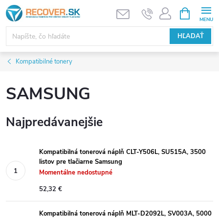
Prejsť
NÁKUPN
KOŠÍK
na
obsah
HĽADAŤ
Kompatibilné tonery
SAMSUNG
Najpredávanejšie
Kompatibilná tonerová náplň CLT-Y506L, SU515A, 3500
listov pre tlačiarne Samsung
Momentálne nedostupné
52,32 €
Kompatibilná tonerová náplň MLT-D2092L, SV003A, 5000