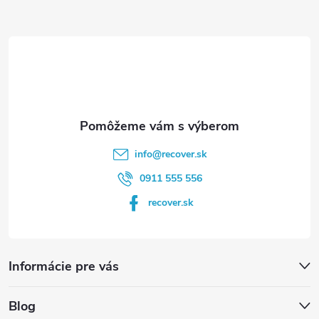
ä
u
t
i
e
info
@
recover.sk
0911 555 556
recover.sk
Informácie pre vás
Blog