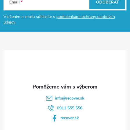
Email
ODOBERAŤ
á
Vložením e-mailu súhlasíte s
podmienkami ochrany osobných
p
údajov
ä
t
i
e
info
@
recover.sk
0911 555 556
recover.sk