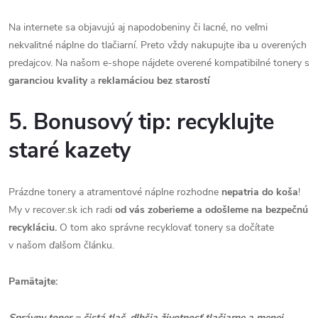
Na internete sa objavujú aj napodobeniny či lacné, no veľmi
nekvalitné náplne do tlačiarní. Preto vždy nakupujte iba u overených
predajcov. Na našom e-shope nájdete overené kompatibilné tonery s
garanciou kvality
a
reklamáciou bez starostí
5. Bonusový tip: recyklujte
staré kazety
Prázdne tonery a atramentové náplne rozhodne
nepatria do koša
!
My v recover.sk ich radi
od vás zoberieme a odošleme na bezpečnú
recykláciu.
O tom ako správne recyklovať tonery sa dočítate
v našom ďalšom článku.
Pamätajte:
Správny toner = čistá tlač, dlhšia životnosť tlačiarne a menej