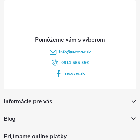
t
i
e
info
@
recover.sk
0911 555 556
recover.sk
Informácie pre vás
Blog
Prijímame online platby