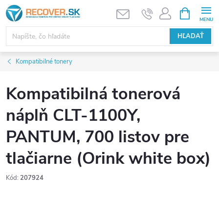
Prejsť
NÁKUPN
KOŠÍK
na
obsah
HĽADAŤ
Kompatibilné tonery
Kompatibilná tonerová
náplň CLT-1100Y,
PANTUM, 700 listov pre
tlačiarne (Orink white box)
Kód:
207924