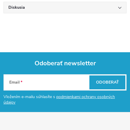
Diskusia
Odoberať newsletter
Z
Email
ODOBERAŤ
á
Vložením e-mailu súhlasíte s
podmienkami ochrany osobných
p
údajov
ä