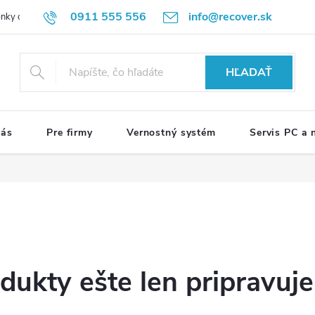
0911 555 556
info@recover.sk
nky ochrany osobných údajov
Formulár na odstúpenie od zmluvy
R
HĽADAŤ
nás
Pre firmy
Vernostný systém
Servis PC a
dukty ešte len pripravuj