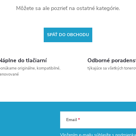
Môžete sa ale pozrieť na ostatné kategórie.
SPÄŤ DO OBCHODU
Náplne do tlačiarní
Odborné poradens
onúkame originálne, kompatibilné,
týkajúce sa všetkých tonero
renovované
Email
Vložením e-mailu súhlasíte s
podmienka