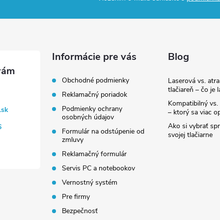
Informácie pre vás
Blog
Obchodné podmienky
Laserová vs. atr
tlačiareň – čo je 
Reklamačný poriadok
Kompatibilný vs. 
Podmienky ochrany
.sk
– ktorý sa viac op
osobných údajov
Ako si vybrať sp
6
Formulár na odstúpenie od
svojej tlačiarne
zmluvy
Reklamačný formulár
Servis PC a notebookov
Vernostný systém
Pre firmy
Bezpečnosť