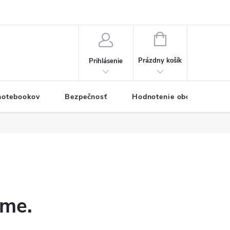
eklamačný formulár
Servis PC a notebookov
Vernostný systém
NÁKUPNÝ
KOŠÍK
Prázdny košík
Prihlásenie
 notebookov
Bezpečnosť
Hodnotenie obchodu
eme.