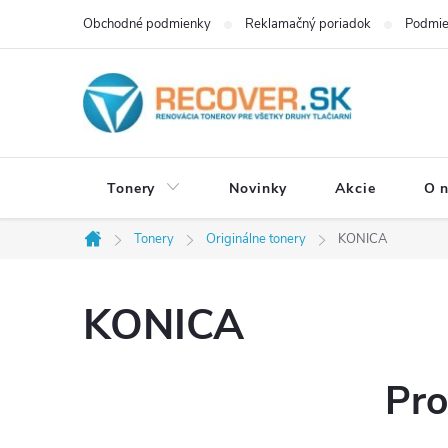
Prejsť
Obchodné podmienky
Reklamačný poriadok
Podmie
na
obsah
Tonery
Novinky
Akcie
O 
Tonery
Originálne tonery
KONICA
Domov
KONICA
Pro