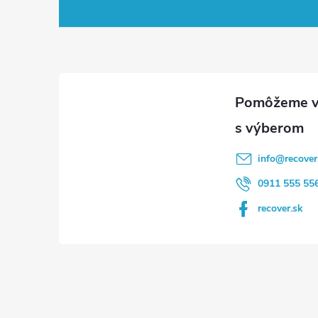
á
p
ä
t
i
info
@
recover
e
0911 555 55
recover.sk