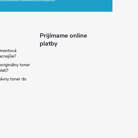
Prijímame online
platby
amentová
lacnejšie?
originálny toner
latí?
rávny toner do