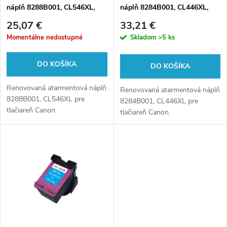
e
náplň 8288B001, CL546XL,
náplň 8284B001, CL446XL,
p
13,5ml pre tlačiarne Canon
13ml pre tlačiarne Canon
p
25,07 €
33,21 €
(BULK)
(BULK)
r
Momentálne nedostupné
Skladom
>5 ks
r
o
DO KOŠÍKA
DO KOŠÍKA
o
d
Renovovaná atarmentová náplň
Renovovaná atarmentová náplň
d
8288B001, CL546XL pre
8284B001, CL446XL pre
tlačiareň Canon.
u
tlačiareň Canon.
u
k
k
t
t
o
o
v