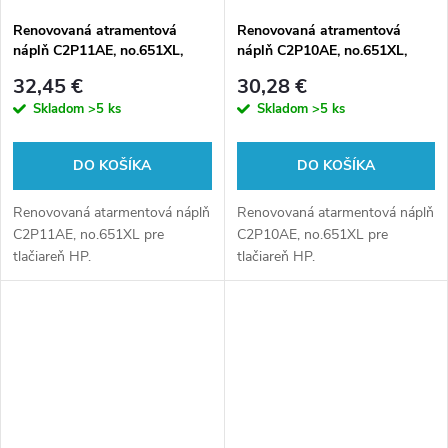
v
Renovovaná atramentová
Renovovaná atramentová
náplň C2P11AE, no.651XL,
náplň C2P10AE, no.651XL,
18ml pre tlačiarne HP (BULK)
18ml pre tlačiarne HP (BULK)
32,45 €
30,28 €
Skladom
>5 ks
Skladom
>5 ks
DO KOŠÍKA
DO KOŠÍKA
Renovovaná atarmentová náplň
Renovovaná atarmentová náplň
C2P11AE, no.651XL pre
C2P10AE, no.651XL pre
tlačiareň HP.
tlačiareň HP.