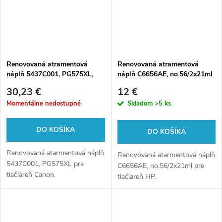
Renovovaná atramentová
Renovovaná atramentová
náplň 5437C001, PG575XL,
náplň C6656AE, no.56/2x21ml
15ml pre tlačiarne Canon
pre tlačiarne HP (multipack)
30,23 €
12 €
(BULK)
Momentálne nedostupné
Skladom
>5 ks
DO KOŠÍKA
DO KOŠÍKA
Renovovaná atarmentová náplň
Renovovaná atarmentová náplň
5437C001, PG575XL pre
C6656AE, no.56/2x21ml pre
tlačiareň Canon.
tlačiareň HP.