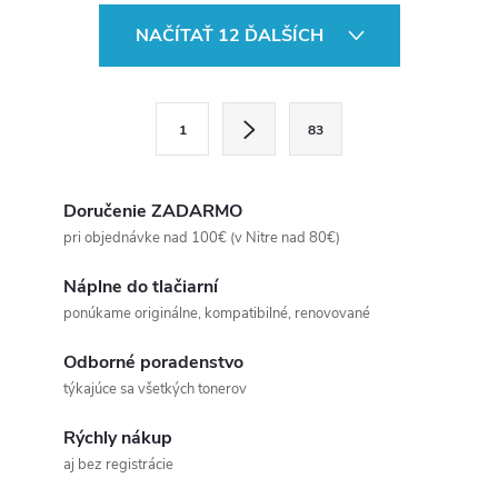
O
NAČÍTAŤ 12 ĎALŠÍCH
v
l
S
1
83
t
á
r
d
á
Doručenie ZADARMO
a
n
pri objednávke nad 100€ (v Nitre nad 80€)
k
c
Náplne do tlačiarní
o
ponúkame originálne, kompatibilné, renovované
i
v
a
Odborné poradenstvo
e
týkajúce sa všetkých tonerov
n
p
i
Rýchly nákup
e
r
aj bez registrácie