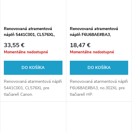
Renovovaná atramentová
Renovovaná atramentová
náplň 5441C001, CL576XL,
náplň F6U68AE#BA3,
12,6ml pre tlačiarne Canon
no.302XL, 15ml pre tlačiarne
33,55 €
18,47 €
(BULK)
HP (BULK)
Momentálne nedostupné
Momentálne nedostupné
DO KOŠÍKA
DO KOŠÍKA
Renovovaná atarmentová náplň
Renovovaná atarmentová náplň
5441C001, CL576XL pre
F6U68AE#BA3, no.302XL pre
tlačiareň Canon.
tlačiareň HP.