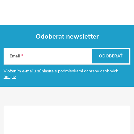
v
k
y
Odoberať newsletter
v
Z
ý
Email
ODOBERAŤ
á
p
Vložením e-mailu súhlasíte s
podmienkami ochrany osobných
i
p
údajov
s
ä
u
t
i