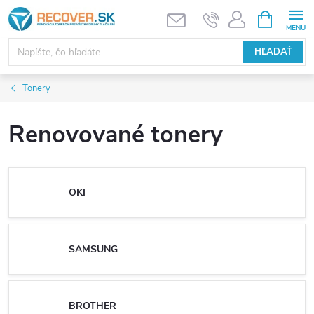
Prejsť
NÁKUPN
KOŠÍK
na
obsah
HĽADAŤ
Tonery
Renovované tonery
OKI
SAMSUNG
BROTHER