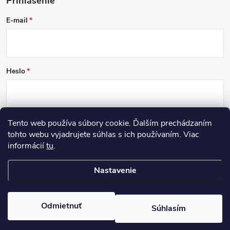
Prihlásenie
E-mail
Heslo
Tento web používa súbory cookie. Ďalším prechádzaním
PRIHLÁSIŤ SA
tohto webu vyjadrujete súhlas s ich používaním. Viac
informácií
tu
.
Nová registrácia
Zabudnuté heslo
Nastavenie
Copyright 2026
RECOVER
. Všetky práva vyhradené.
Odmietnuť
Súhlasím
Vytvoril Shoptet