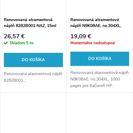
Renovovaná atramentová
Renovovaná atramentová
náplň 8282B001 NAZ, 15ml
náplň N9K08AE, no.304XL,
pre tlačiarne Canon (BULK)
1000 pages, 20ml pre tlačiarne
26,57 €
19,09 €
HP (BULK)
Skladom
5 ks
Momentálne nedostupné
DO KOŠÍKA
DO KOŠÍKA
Renovovaná atarmentová náplň
Renovovaná atarmentová náplň
N9K08AE, no.304XL, 1000
8282B001...
pages pre tlačiareň HP.