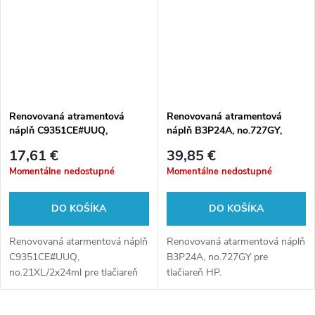
Renovovaná atramentová
Renovovaná atramentová
náplň C9351CE#UUQ,
náplň B3P24A, no.727GY,
no.21XL/2x24ml pre tlačiarne
130ml pre tlačiarne HP
17,61 €
39,85 €
HP (multipack)
(BULK)
Momentálne nedostupné
Momentálne nedostupné
DO KOŠÍKA
DO KOŠÍKA
Renovovaná atarmentová náplň
Renovovaná atarmentová náplň
C9351CE#UUQ,
B3P24A, no.727GY pre
no.21XL/2x24ml pre tlačiareň
tlačiareň HP.
HP.