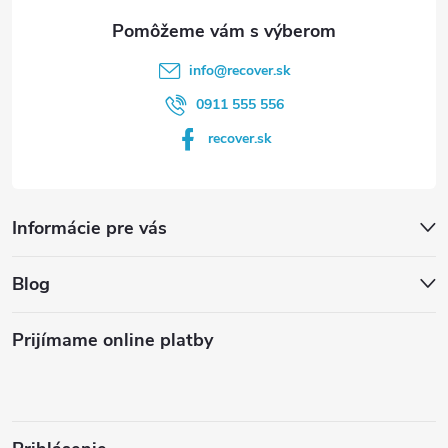
e
info
@
recover.sk
0911 555 556
recover.sk
Informácie pre vás
Blog
Prijímame online platby