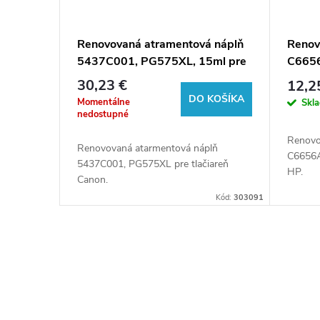
Renovovaná atramentová náplň
Renov
5437C001, PG575XL, 15ml pre
C6656
tlačiarne Canon (BULK)
tlačia
30,23 €
12,2
DO KOŠÍKA
Momentálne
Skl
nedostupné
Renovo
Renovovaná atarmentová náplň
C6656A
5437C001, PG575XL pre tlačiareň
HP.
Canon.
Kód:
303091
O
v
l