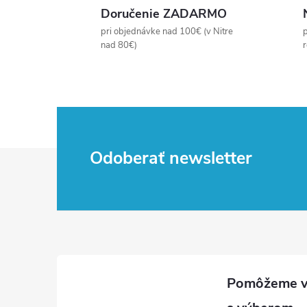
Doručenie ZADARMO
á
pri objednávke nad 100€ (v Nitre
p
d
nad 80€)
a
c
i
Z
e
Odoberať newsletter
p
á
r
p
v
ä
k
t
y