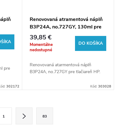
náplň
Renovovaná atramentová náplň
B3P24A, no.727GY, 130ml pre
rne
tlačiarne HP (BULK)
39,85 €
OŠÍKA
DO KOŠÍKA
Momentálne
nedostupné
Renovovaná atarmentová náplň
l pre
B3P24A, no.727GY pre tlačiareň HP.
Kód:
302172
Kód:
303028
1
83