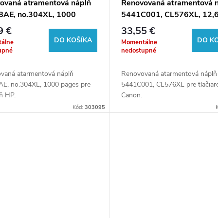
ovaná atramentová náplň
Renovovaná atramentová 
AE, no.304XL, 1000
5441C001, CL576XL, 12,
, 20ml pre tlačiarne HP
pre tlačiarne Canon (BULK
9 €
33,55 €
K)
DO KOŠÍKA
DO K
álne
Momentálne
upné
nedostupné
vaná atarmentová náplň
Renovovaná atarmentová náplň
E, no.304XL, 1000 pages pre
5441C001, CL576XL pre tlačiar
eň HP.
Canon.
Kód:
303095