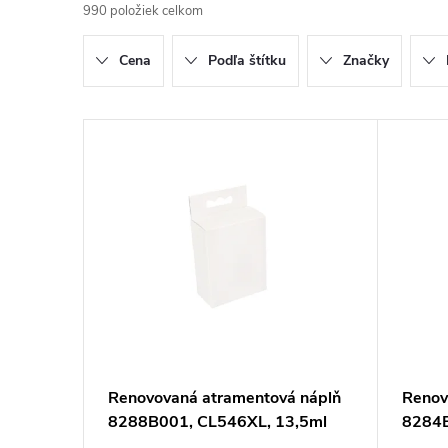
990
položiek celkom
d
Cena
Podľa štítku
Značky
e
n
V
i
ý
e
p
p
i
r
s
o
p
Renovovaná atramentová náplň
Renov
d
8288B001, CL546XL, 13,5ml
8284B
r
pre tlačiarne Canon (BULK)
tlači