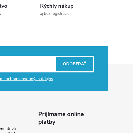
tvo
Rýchly nákup
v
aj bez registrácie
ODOBERAŤ
mi ochrany osobných údajov
Prijímame online
platby
amentová