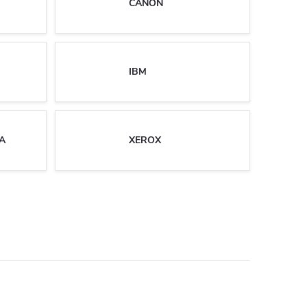
CANON
IBM
A
XEROX