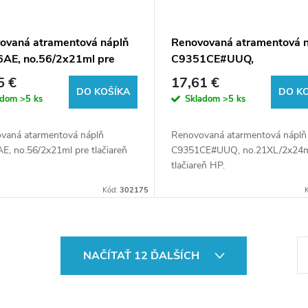
ovaná atramentová náplň
Renovovaná atramentová 
AE, no.56/2x21ml pre
C9351CE#UUQ,
rne HP (multipack)
no.21XL/2x24ml pre tlačia
5 €
17,61 €
HP (multipack)
DO KOŠÍKA
DO K
adom
>5 ks
Skladom
>5 ks
vaná atarmentová náplň
Renovovaná atarmentová náplň
E, no.56/2x21ml pre tlačiareň
C9351CE#UUQ, no.21XL/2x24m
tlačiareň HP.
Kód:
302175
S
NAČÍTAŤ 12 ĎALŠÍCH
t
r