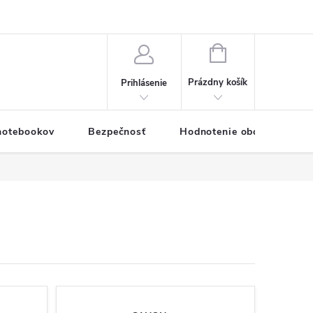
eklamačný formulár
Servis PC a notebookov
Vernostný systém
NÁKUPNÝ
KOŠÍK
Prázdny košík
Prihlásenie
 notebookov
Bezpečnosť
Hodnotenie obchodu