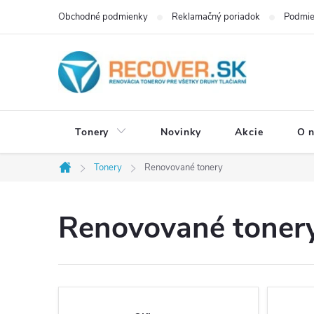
Prejsť
Obchodné podmienky
Reklamačný poriadok
Podmie
na
obsah
Tonery
Novinky
Akcie
O 
Tonery
Renovované tonery
Domov
Renovované toner