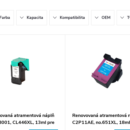
Farba
Kapacita
Kompatibilita
OEM
T
ovaná atramentová náplň
Renovovaná atramentová 
001, CL446XL, 13ml pre
C2P11AE, no.651XL, 18ml
arne Canon (BULK)
tlačiarne HP (BULK)