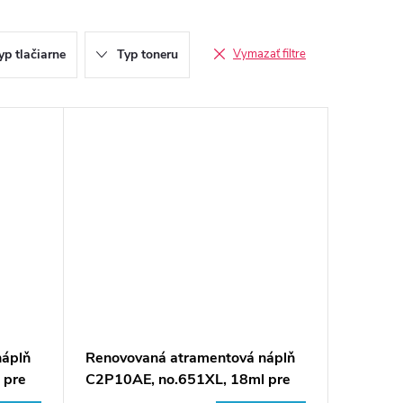
yp tlačiarne
Typ toneru
Vymazať filtre
náplň
Renovovaná atramentová náplň
 pre
C2P10AE, no.651XL, 18ml pre
tlačiarne HP (BULK)