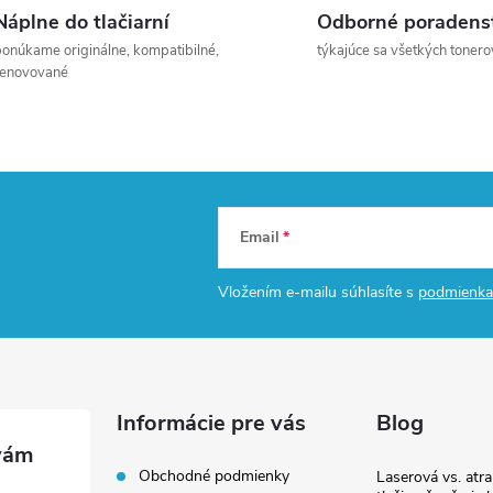
á
Náplne do tlačiarní
Odborné poradens
n
onúkame originálne, kompatibilné,
týkajúce sa všetkých tonero
k
renovované
o
v
a
n
Email
i
e
Vložením e-mailu súhlasíte s
podmienka
Informácie pre vás
Blog
Obchodné podmienky
Laserová vs. atr