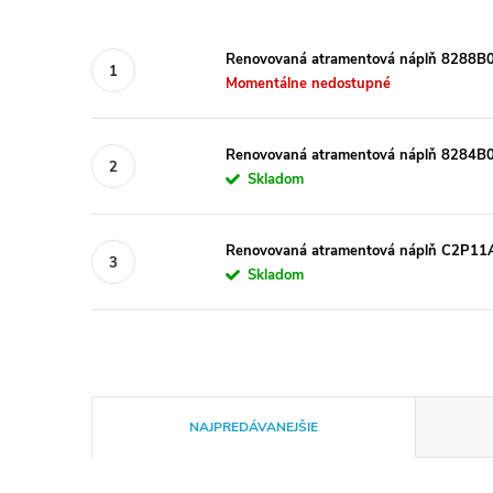
Renovovaná atramentová náplň 8288B00
Momentálne nedostupné
Renovovaná atramentová náplň 8284B00
Skladom
Renovovaná atramentová náplň C2P11AE
Skladom
R
NAJPREDÁVANEJŠIE
a