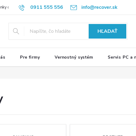
0911 555 556
info@recover.sk
nky ochrany osobných údajov
Formulár na odstúpenie od zmluvy
R
HĽADAŤ
nás
Pre firmy
Vernostný systém
Servis PC a
y