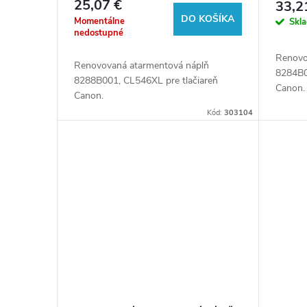
25,07 €
33,2
u
DO KOŠÍKA
o
Momentálne
Skl
nedostupné
k
d
Renovo
Renovovaná atarmentová náplň
8284B0
8288B001, CL546XL pre tlačiareň
t
u
Canon.
Canon.
Kód:
303104
o
k
v
t
o
v