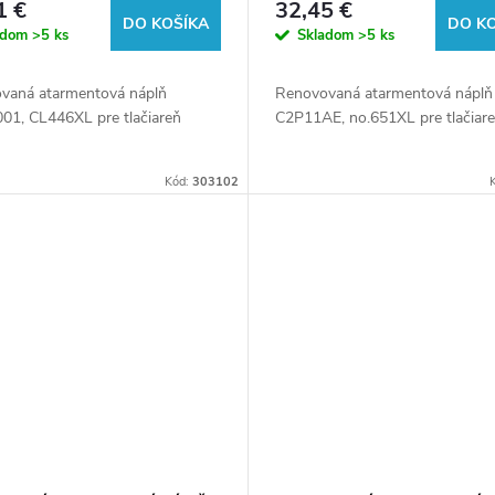
1 €
32,45 €
DO KOŠÍKA
DO K
adom
>5 ks
Skladom
>5 ks
vaná atarmentová náplň
Renovovaná atarmentová náplň
01, CL446XL pre tlačiareň
C2P11AE, no.651XL pre tlačiar
Kód:
303102