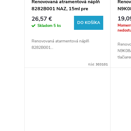
Renovovaná atramentová náplň
Renov
8282B001 NAZ, 15ml pre
N9K08
tlačiarne Canon (BULK)
pages
19,0
26,57 €
(BUL
DO KOŠÍKA
Moment
Skladom
5 ks
nedost
Renovovaná atarmentová náplň
Renovo
8282B001...
N9K08A
tlačiar
Kód:
303101