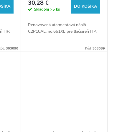
30,28 €
OŠÍKA
DO KOŠÍKA
Skladom
>5 ks
Renovovaná atarmentová náplň
eň HP.
C2P10AE, no.651XL pre tlačiareň HP.
Kód:
303090
Kód:
303089