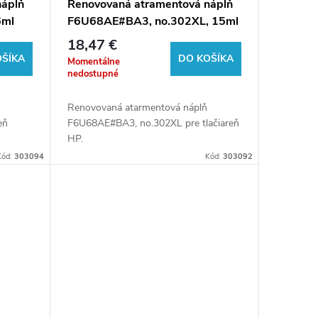
náplň
Renovovaná atramentová náplň
6ml
F6U68AE#BA3, no.302XL, 15ml
)
pre tlačiarne HP (BULK)
18,47 €
OŠÍKA
DO KOŠÍKA
Momentálne
nedostupné
Renovovaná atarmentová náplň
eň
F6U68AE#BA3, no.302XL pre tlačiareň
HP.
Kód:
303094
Kód:
303092