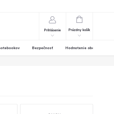
eklamačný formulár
Servis PC a notebookov
Vernostný systém
NÁKUPNÝ
KOŠÍK
Prázdny košík
Prihlásenie
 notebookov
Bezpečnosť
Hodnotenie obchodu