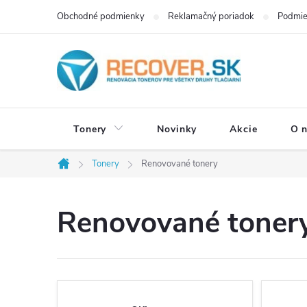
Prejsť
Obchodné podmienky
Reklamačný poriadok
Podmie
na
obsah
Tonery
Novinky
Akcie
O 
Tonery
Renovované tonery
Domov
Renovované toner