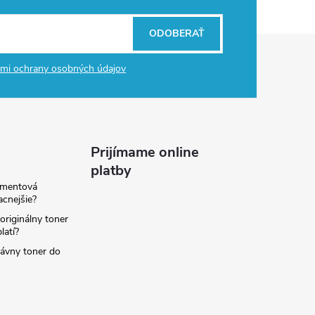
ODOBERAŤ
mi ochrany osobných údajov
Prijímame online
platby
amentová
lacnejšie?
originálny toner
latí?
rávny toner do