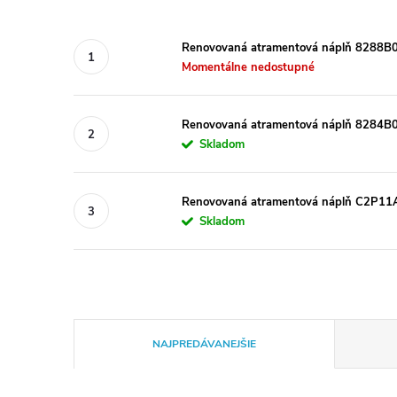
Renovovaná atramentová náplň 8288B00
Momentálne nedostupné
Renovovaná atramentová náplň 8284B00
Skladom
Renovovaná atramentová náplň C2P11AE
Skladom
R
NAJPREDÁVANEJŠIE
a