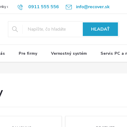
0911 555 556
info@recover.sk
nky ochrany osobných údajov
Formulár na odstúpenie od zmluvy
R
HĽADAŤ
nás
Pre firmy
Vernostný systém
Servis PC a
y