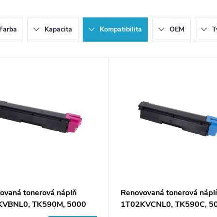
Farba
Kapacita
Kompatibilita
OEM
T
ovaná tonerová náplň
Renovovaná tonerová nápl
KVBNL0, TK590M, 5000
1T02KVCNL0, TK590C, 5
 pre tlačiarne Kyocera Mita
listov pre tlačiarne Kyocer