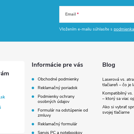
Email
Vložením e-mailu súhlasíte s
podmienka
Informácie pre vás
Blog
Obchodné podmienky
Laserová vs. atr
tlačiareň – čo je 
Reklamačný poriadok
Kompatibilný vs. 
Podmienky ochrany
.sk
– ktorý sa viac op
osobných údajov
Ako si vybrať sp
6
Formulár na odstúpenie od
svojej tlačiarne
zmluvy
Reklamačný formulár
Servis PC a notebookov