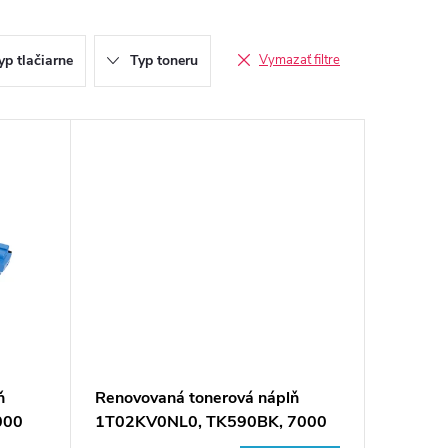
yp tlačiarne
Typ toneru
Vymazať filtre
ň
Renovovaná tonerová náplň
000
1T02KV0NL0, TK590BK, 7000
a Mita
listov pre tlačiarne Kyocera Mita