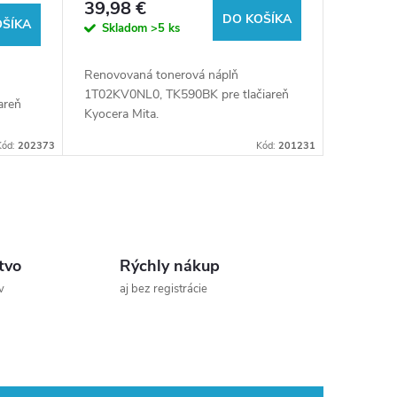
39,98 €
DO KOŠÍKA
OŠÍKA
Skladom
>5 ks
Renovovaná tonerová náplň
1T02KV0NL0, TK590BK pre tlačiareň
areň
Kyocera Mita.
Kód:
202373
Kód:
201231
tvo
Rýchly nákup
v
aj bez registrácie