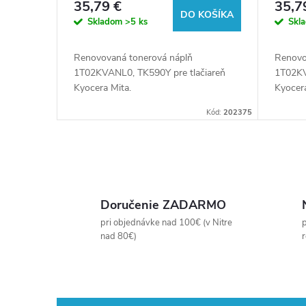
35,79 €
35,7
u
DO KOŠÍKA
o
Skladom
>5 ks
Skl
k
d
Renovovaná tonerová náplň
Renovo
1T02KVANL0, TK590Y pre tlačiareň
1T02KV
t
u
Kyocera Mita.
Kyocera
Kód:
202375
o
k
v
t
O
o
v
Doručenie ZADARMO
l
pri objednávke nad 100€ (v Nitre
p
v
nad 80€)
á
d