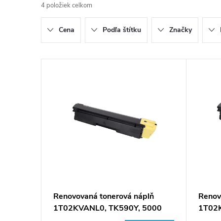
4
položiek celkom
d
Cena
Podľa štítku
Značky
e
n
V
i
ý
e
p
p
i
r
s
o
p
Renovovaná tonerová náplň
Renov
d
1T02KVANL0, TK590Y, 5000
1T02
r
listov pre tlačiarne Kyocera Mita
listov