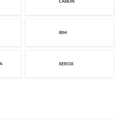
CANON
IBM
A
XEROX