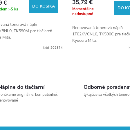
35,79 €
9 €
DO KOŠÍKA
DO K
Momentálne
adom
>5 ks
nedostupné
vaná tonerová náplň
Renovovaná tonerová náplň
BNL0, TK590M pre tlačiareň
1T02KVCNL0, TK590C pre tlači
 Mita.
Kyocera Mita.
Kód:
202374
Náplne do tlačiarní
Odborné poradens
onúkame originálne, kompatibilné,
týkajúce sa všetkých tonero
renovované