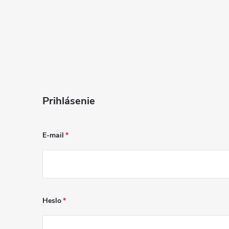
i
s
u
Prihlásenie
E-mail
Heslo