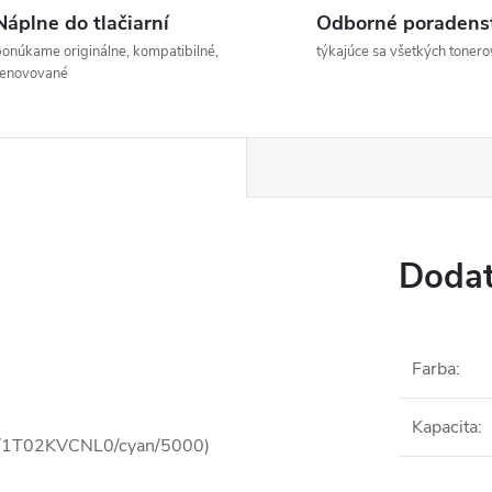
Náplne do tlačiarní
Odborné poradens
onúkame originálne, kompatibilné,
týkajúce sa všetkých tonero
renovované
Dodat
Farba
:
Kapacita
:
0C/1T02KVCNL0/cyan/5000)