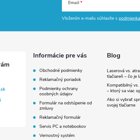
Email
Vložením e-mailu súhlasíte s
podmienka
Informácie pre vás
Blog
Obchodné podmienky
Laserová vs. atr
tlačiareň – čo je 
Reklamačný poriadok
Kompatibilný vs. 
Podmienky ochrany
.sk
– ktorý sa viac op
osobných údajov
Ako si vybrať sp
6
Formulár na odstúpenie od
svojej tlačiarne
zmluvy
Reklamačný formulár
Servis PC a notebookov
Vernostný systém