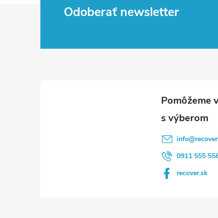
Z
Odoberať newsletter
á
p
ä
t
i
info
@
recover
e
0911 555 55
recover.sk