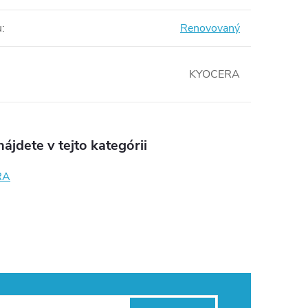
u
:
Renovovaný
KYOCERA
ájdete v tejto kategórii
RA