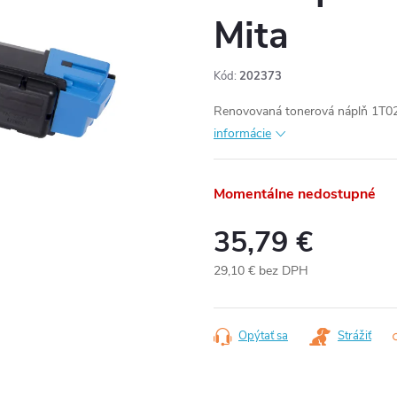
Mita
Kód:
202373
Renovovaná tonerová náplň 1T02
informácie
Momentálne nedostupné
35,79 €
29,10 € bez DPH
Jednotková
cena:
Opýtať sa
Strážiť