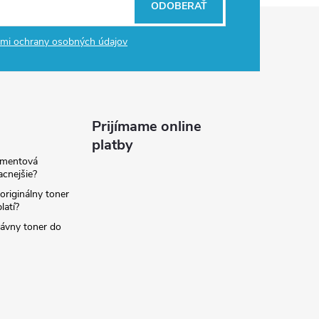
ODOBERAŤ
mi ochrany osobných údajov
Prijímame online
platby
amentová
lacnejšie?
originálny toner
latí?
rávny toner do