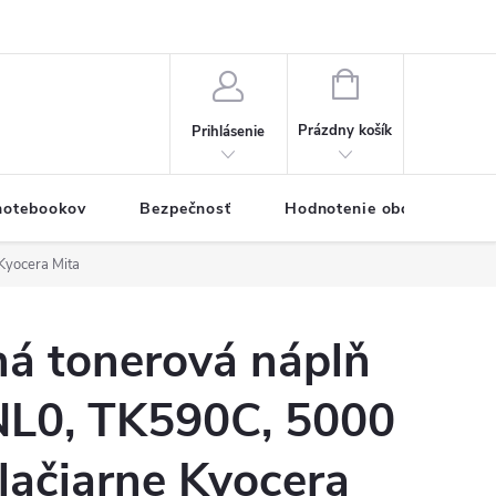
eklamačný formulár
Servis PC a notebookov
Vernostný systém
NÁKUPNÝ
KOŠÍK
Prázdny košík
Prihlásenie
 notebookov
Bezpečnosť
Hodnotenie obchodu
Kyocera Mita
á tonerová náplň
L0, TK590C, 5000
tlačiarne Kyocera