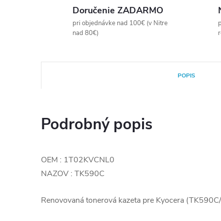
Doručenie ZADARMO
pri objednávke nad 100€ (v Nitre
p
nad 80€)
POPIS
Podrobný popis
OEM : 1T02KVCNL0
NAZOV : TK590C
Renovovaná tonerová kazeta pre Kyocera (TK59