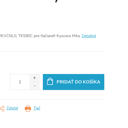
KVCNL0, TK590C pre tlačiareň Kyocera Mita.
Detailné
PRIDAŤ DO KOŠÍKA
Zdieľať
Tlač