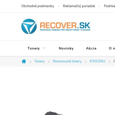
Prejsť
Obchodné podmienky
Reklamačný poriadok
Podmie
na
obsah
Tonery
Novinky
Akcie
O 
Tonery
Renovované tonery
KYOCERA
Domov