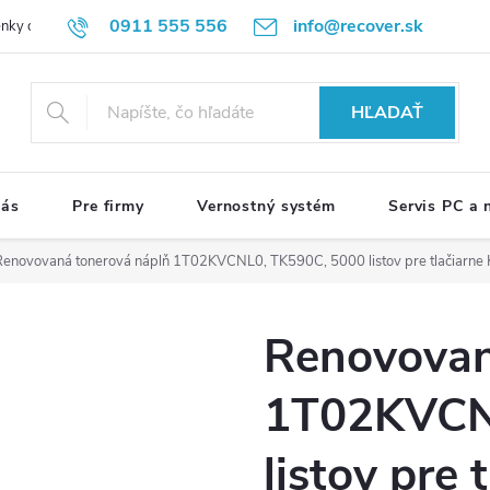
0911 555 556
info@recover.sk
nky ochrany osobných údajov
Formulár na odstúpenie od zmluvy
R
HĽADAŤ
nás
Pre firmy
Vernostný systém
Servis PC a
Renovovaná tonerová náplň 1T02KVCNL0, TK590C, 5000 listov pre tlačiarne 
Renovovan
1T02KVCN
listov pre 