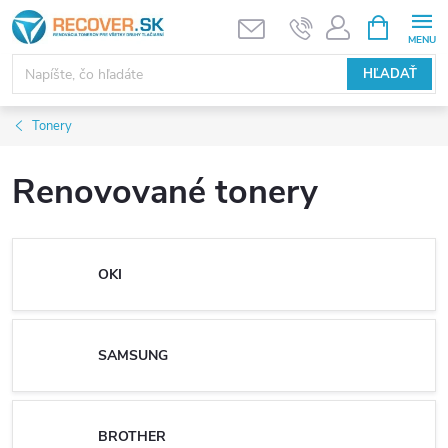
Prejsť
NÁKUPN
KOŠÍK
na
obsah
HĽADAŤ
Tonery
Renovované tonery
OKI
SAMSUNG
BROTHER