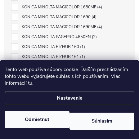
KONICA MINOLTA MAGICOLOR 1680MF
4
KONICA MINOLTA MAGICOLOR 1690
4
KONICA MINOLTA MAGICOLOR 1690MF
4
KONICA MINOLTA PAGEPRO 4650EN
2
KONICA MINOLTA BIZHUB 160
1
KONICA MINOLTA BIZHUB 161
1
KONICA MINOLTA DI1610
1
Tento web používa súbory cookie. Ďalším prechádzaním
tohto webu vyjadrujete súhlas s ich používaním. Viac
KONICA MINOLTA DI1610P
1
informácií
tu
.
KONICA MINOLTA MAGICOLOR 2400
4
KONICA MINOLTA MAGICOLOR 2400 SERIES
2
Nastavenie
KONICA MINOLTA MAGICOLOR 2400W
4
KONICA MINOLTA MAGICOLOR 2430
4
Odmietnuť
Súhlasím
KONICA MINOLTA MAGICOLOR 2430DL
4
KONICA MINOLTA MAGICOLOR 2450
4