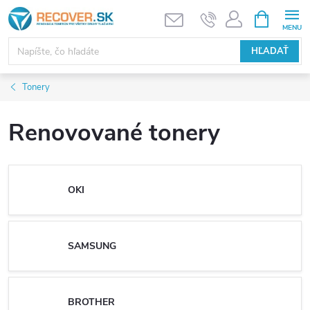
Prejsť
NÁKUPN
KOŠÍK
na
obsah
HĽADAŤ
Tonery
Renovované tonery
OKI
SAMSUNG
BROTHER