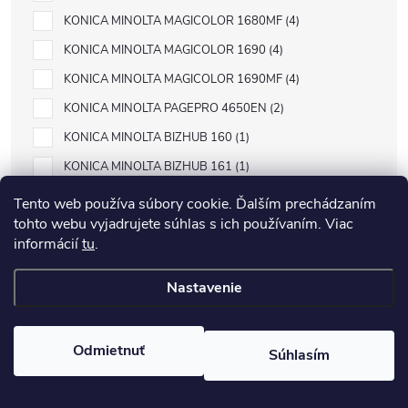
KONICA MINOLTA MAGICOLOR 1680MF
4
KONICA MINOLTA MAGICOLOR 1690
4
KONICA MINOLTA MAGICOLOR 1690MF
4
KONICA MINOLTA PAGEPRO 4650EN
2
KONICA MINOLTA BIZHUB 160
1
KONICA MINOLTA BIZHUB 161
1
KONICA MINOLTA DI1610
1
Tento web používa súbory cookie. Ďalším prechádzaním
tohto webu vyjadrujete súhlas s ich používaním. Viac
KONICA MINOLTA DI1610P
1
informácií
tu
.
KONICA MINOLTA MAGICOLOR 2400
4
KONICA MINOLTA MAGICOLOR 2400 SERIES
2
Nastavenie
KONICA MINOLTA MAGICOLOR 2400W
4
KONICA MINOLTA MAGICOLOR 2430
4
Odmietnuť
Súhlasím
KONICA MINOLTA MAGICOLOR 2430DL
4
KONICA MINOLTA MAGICOLOR 2450
4