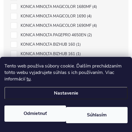
KONICA MINOLTA MAGICOLOR 1680MF
4
KONICA MINOLTA MAGICOLOR 1690
4
KONICA MINOLTA MAGICOLOR 1690MF
4
KONICA MINOLTA PAGEPRO 4650EN
2
KONICA MINOLTA BIZHUB 160
1
KONICA MINOLTA BIZHUB 161
1
KONICA MINOLTA DI1610
1
Tento web používa súbory cookie. Ďalším prechádzaním
tohto webu vyjadrujete súhlas s ich používaním. Viac
KONICA MINOLTA DI1610P
1
informácií
tu
.
KONICA MINOLTA MAGICOLOR 2400
4
KONICA MINOLTA MAGICOLOR 2400 SERIES
2
Nastavenie
KONICA MINOLTA MAGICOLOR 2400W
4
KONICA MINOLTA MAGICOLOR 2430
4
Odmietnuť
Súhlasím
KONICA MINOLTA MAGICOLOR 2430DL
4
KONICA MINOLTA MAGICOLOR 2450
4