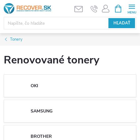
Prejsť
NÁKUPN
KOŠÍK
na
obsah
HĽADAŤ
Tonery
Renovované tonery
OKI
SAMSUNG
BROTHER