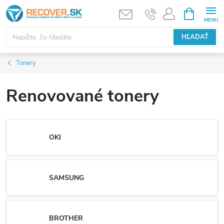
Prejsť
NÁKUPN
KOŠÍK
na
obsah
HĽADAŤ
Tonery
Renovované tonery
OKI
SAMSUNG
BROTHER