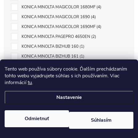
KONICA MINOLTA MAGICOLOR 1680MF
4
KONICA MINOLTA MAGICOLOR 1690
4
KONICA MINOLTA MAGICOLOR 1690MF
4
KONICA MINOLTA PAGEPRO 4650EN
2
KONICA MINOLTA BIZHUB 160
1
KONICA MINOLTA BIZHUB 161
1
KONICA MINOLTA DI1610
1
Tento web používa súbory cookie. Ďalším prechádzaním
tohto webu vyjadrujete súhlas s ich používaním. Viac
KONICA MINOLTA DI1610P
1
informácií
tu
.
KONICA MINOLTA MAGICOLOR 2400
4
KONICA MINOLTA MAGICOLOR 2400 SERIES
2
Nastavenie
KONICA MINOLTA MAGICOLOR 2400W
4
KONICA MINOLTA MAGICOLOR 2430
4
Odmietnuť
Súhlasím
KONICA MINOLTA MAGICOLOR 2430DL
4
KONICA MINOLTA MAGICOLOR 2450
4