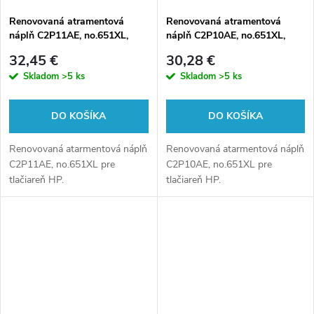
v
Renovovaná atramentová
Renovovaná atramentová
náplň C2P11AE, no.651XL,
náplň C2P10AE, no.651XL,
18ml pre tlačiarne HP (BULK)
18ml pre tlačiarne HP (BULK)
32,45 €
30,28 €
Skladom
>5 ks
Skladom
>5 ks
DO KOŠÍKA
DO KOŠÍKA
Renovovaná atarmentová náplň
Renovovaná atarmentová náplň
C2P11AE, no.651XL pre
C2P10AE, no.651XL pre
tlačiareň HP.
tlačiareň HP.