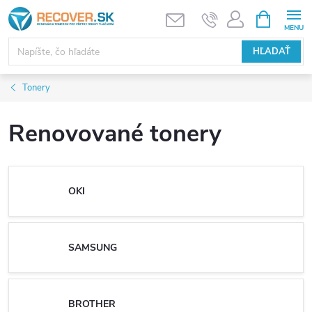
Prejsť
NÁKUPN
KOŠÍK
na
obsah
HĽADAŤ
Tonery
Renovované tonery
OKI
SAMSUNG
BROTHER