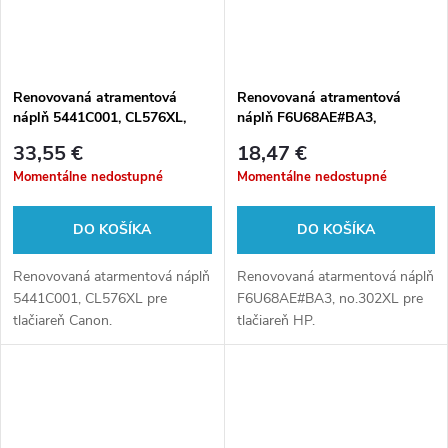
Renovovaná atramentová
Renovovaná atramentová
náplň 5441C001, CL576XL,
náplň F6U68AE#BA3,
12,6ml pre tlačiarne Canon
no.302XL, 15ml pre tlačiarne
33,55 €
18,47 €
(BULK)
HP (BULK)
Momentálne nedostupné
Momentálne nedostupné
DO KOŠÍKA
DO KOŠÍKA
Renovovaná atarmentová náplň
Renovovaná atarmentová náplň
5441C001, CL576XL pre
F6U68AE#BA3, no.302XL pre
tlačiareň Canon.
tlačiareň HP.