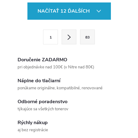
O
NAČÍTAŤ 12 ĎALŠÍCH
v
l
S
1
83
t
á
r
d
á
Doručenie ZADARMO
a
n
pri objednávke nad 100€ (v Nitre nad 80€)
k
c
Náplne do tlačiarní
o
ponúkame originálne, kompatibilné, renovované
i
v
a
Odborné poradenstvo
e
týkajúce sa všetkých tonerov
n
p
i
Rýchly nákup
e
r
aj bez registrácie