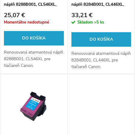
e
náplň 8288B001, CL546XL,
náplň 8284B001, CL446XL,
p
13,5ml pre tlačiarne Canon
13ml pre tlačiarne Canon
p
25,07 €
33,21 €
(BULK)
(BULK)
r
Momentálne nedostupné
Skladom
>5 ks
r
o
DO KOŠÍKA
DO KOŠÍKA
o
d
Renovovaná atarmentová náplň
Renovovaná atarmentová náplň
d
8288B001, CL546XL pre
8284B001, CL446XL pre
tlačiareň Canon.
u
tlačiareň Canon.
u
k
k
t
t
o
o
v