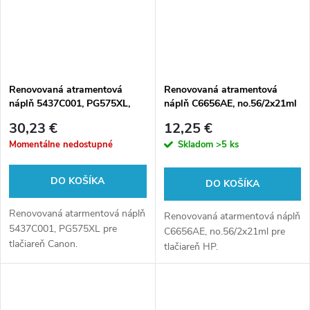
Renovovaná atramentová
Renovovaná atramentová
náplň 5437C001, PG575XL,
náplň C6656AE, no.56/2x21ml
15ml pre tlačiarne Canon
pre tlačiarne HP (multipack)
30,23 €
12,25 €
(BULK)
Momentálne nedostupné
Skladom
>5 ks
DO KOŠÍKA
DO KOŠÍKA
Renovovaná atarmentová náplň
Renovovaná atarmentová náplň
5437C001, PG575XL pre
C6656AE, no.56/2x21ml pre
tlačiareň Canon.
tlačiareň HP.