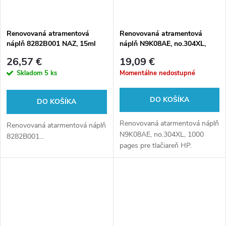
Renovovaná atramentová
Renovovaná atramentová
náplň 8282B001 NAZ, 15ml
náplň N9K08AE, no.304XL,
pre tlačiarne Canon (BULK)
1000 pages, 20ml pre tlačiarne
26,57 €
19,09 €
HP (BULK)
Skladom
5 ks
Momentálne nedostupné
DO KOŠÍKA
DO KOŠÍKA
Renovovaná atarmentová náplň
Renovovaná atarmentová náplň
N9K08AE, no.304XL, 1000
8282B001...
pages pre tlačiareň HP.