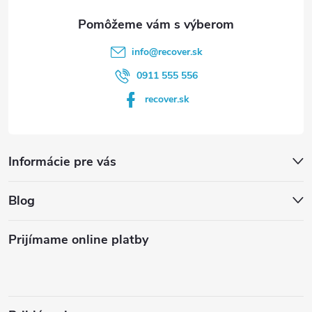
e
info
@
recover.sk
0911 555 556
recover.sk
Informácie pre vás
Blog
Prijímame online platby