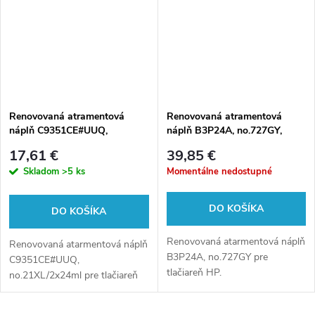
Renovovaná atramentová
Renovovaná atramentová
náplň C9351CE#UUQ,
náplň B3P24A, no.727GY,
no.21XL/2x24ml pre tlačiarne
130ml pre tlačiarne HP
17,61 €
39,85 €
HP (multipack)
(BULK)
Skladom
>5 ks
Momentálne nedostupné
DO KOŠÍKA
DO KOŠÍKA
Renovovaná atarmentová náplň
Renovovaná atarmentová náplň
B3P24A, no.727GY pre
C9351CE#UUQ,
tlačiareň HP.
no.21XL/2x24ml pre tlačiareň
HP.