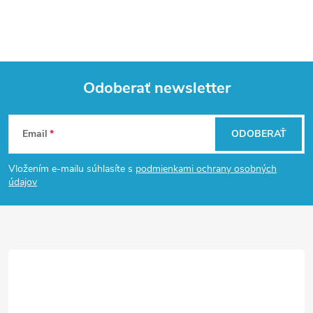
v
k
y
Odoberať newsletter
v
Z
ý
Email
ODOBERAŤ
á
p
Vložením e-mailu súhlasíte s
podmienkami ochrany osobných
i
p
údajov
s
ä
u
t
i