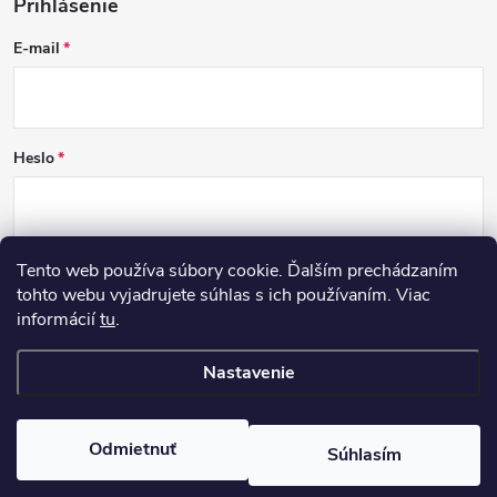
Prihlásenie
E-mail
Heslo
Tento web používa súbory cookie. Ďalším prechádzaním
PRIHLÁSIŤ SA
tohto webu vyjadrujete súhlas s ich používaním. Viac
informácií
tu
.
Nová registrácia
Zabudnuté heslo
Nastavenie
Copyright 2026
RECOVER
. Všetky práva vyhradené.
Odmietnuť
Súhlasím
Vytvoril Shoptet