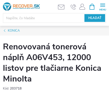
Prejsť
NÁKUPN
KOŠÍK
na
obsah
HĽADAŤ
KONICA
Renovovaná tonerová
náplň A06V453, 12000
listov pre tlačiarne Konica
Minolta
Kód:
203718