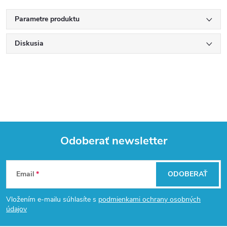
Parametre produktu
Diskusia
Odoberať newsletter
Z
Email
ODOBERAŤ
á
Vložením e-mailu súhlasíte s
podmienkami ochrany osobných
p
údajov