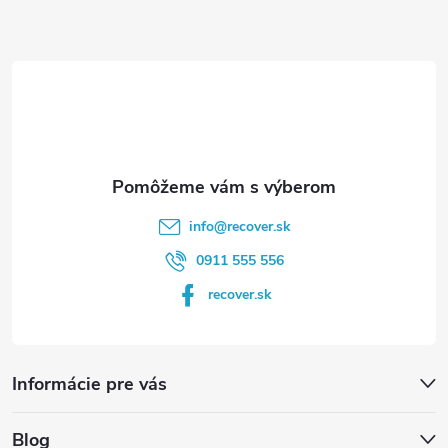
ä
t
i
e
info
@
recover.sk
0911 555 556
recover.sk
Informácie pre vás
Blog