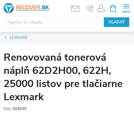
Prejsť
NÁKUPN
KOŠÍK
na
obsah
HĽADAŤ
LEXMARK
Renovovaná tonerová
náplň 62D2H00, 622H,
25000 listov pre tlačiarne
Lexmark
Kód:
204535