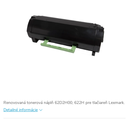
Renovovaná tonerová náplň 62D2H00, 622H pre tlačiareň Lexmark.
Detailné informácie