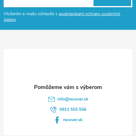
á
Vložením e-mailu súhlasíte s
podmienkami ochrany osobných
p
údajov
ä
t
i
e
info
@
recover.sk
0911 555 556
recover.sk