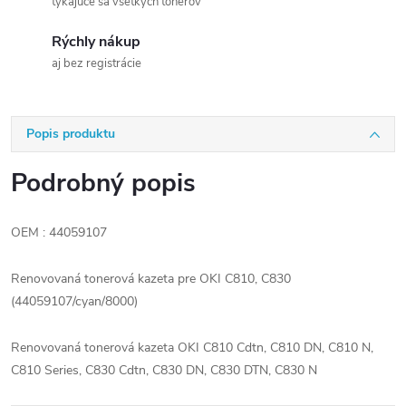
týkajúce sa všetkých tonerov
Rýchly nákup
aj bez registrácie
Popis produktu
Podrobný popis
OEM : 44059107
Renovovaná tonerová kazeta pre OKI C810, C830
(44059107/cyan/8000)
Renovovaná tonerová kazeta OKI C810 Cdtn, C810 DN, C810 N,
C810 Series, C830 Cdtn, C830 DN, C830 DTN, C830 N