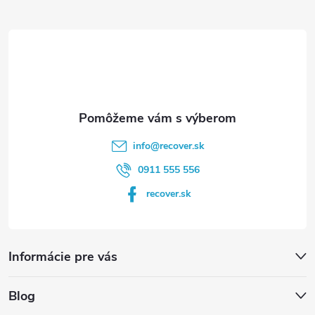
ä
t
i
e
info
@
recover.sk
0911 555 556
recover.sk
Informácie pre vás
Blog