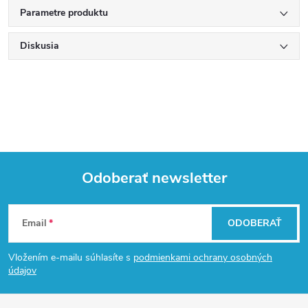
Parametre produktu
Diskusia
Odoberať newsletter
Z
Email
ODOBERAŤ
á
Vložením e-mailu súhlasíte s
podmienkami ochrany osobných
p
údajov