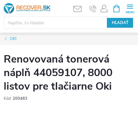
Prejsť
NÁKUPN
KOŠÍK
na
obsah
HĽADAŤ
OKI
Renovovaná tonerová
náplň 44059107, 8000
listov pre tlačiarne Oki
Kód:
200483