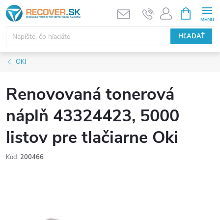
Prejsť
NÁKUPN
KOŠÍK
na
obsah
HĽADAŤ
OKI
Renovovaná tonerová
náplň 43324423, 5000
listov pre tlačiarne Oki
Kód:
200466