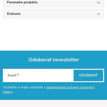
Parametre produktu
Diskusia
Odoberať newsletter
Z
Email
ODOBERAŤ
á
Vložením e-mailu súhlasíte s
podmienkami ochrany osobných
p
údajov
ä