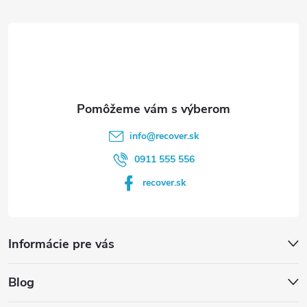
t
i
e
info
@
recover.sk
0911 555 556
recover.sk
Informácie pre vás
Blog