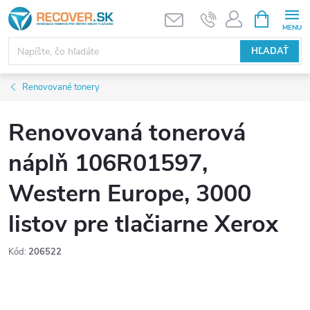
Prejsť
NÁKUPN
KOŠÍK
na
obsah
HĽADAŤ
Renovované tonery
Renovovaná tonerová
náplň 106R01597,
Western Europe, 3000
listov pre tlačiarne Xerox
Kód:
206522