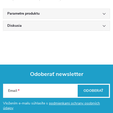
Parametre produktu
Diskusia
Odoberať newsletter
Z
Email
ODOBERAŤ
á
Vložením e-mailu súhlasíte s
podmienkami ochrany osobných
p
údajov