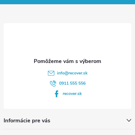
ä
t
i
e
info
@
recover.sk
0911 555 556
recover.sk
Informácie pre vás