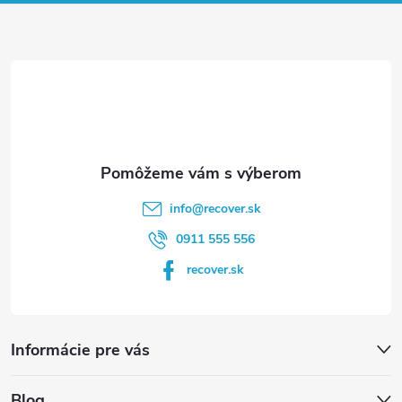
ä
t
i
e
info
@
recover.sk
0911 555 556
recover.sk
Informácie pre vás
Blog