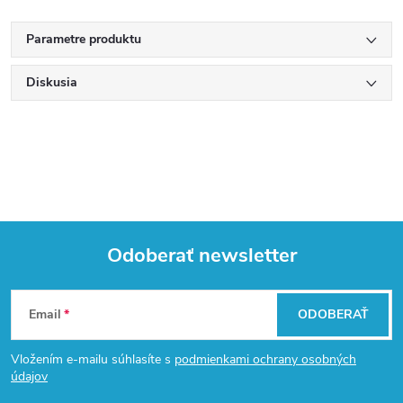
Parametre produktu
Diskusia
Odoberať newsletter
Z
Email
ODOBERAŤ
á
Vložením e-mailu súhlasíte s
podmienkami ochrany osobných
p
údajov