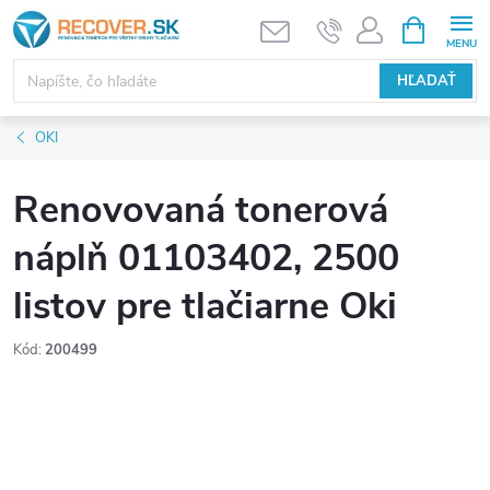
Prejsť
NÁKUPN
KOŠÍK
na
obsah
HĽADAŤ
OKI
Renovovaná tonerová
náplň 01103402, 2500
listov pre tlačiarne Oki
Kód:
200499