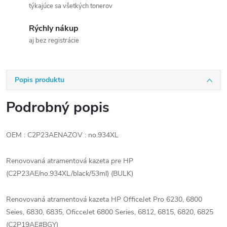
týkajúce sa všetkých tonerov
Rýchly nákup
aj bez registrácie
Popis produktu
Podrobný popis
OEM : C2P23AENAZOV : no.934XL
Renovovaná atramentová kazeta pre HP
(C2P23AE/no.934XL/black/53ml) (BULK)
Renovovaná atramentová kazeta HP OfficeJet Pro 6230, 6800
Seies, 6830, 6835, OficceJet 6800 Series, 6812, 6815, 6820, 6825
(C2P19AE#BGY)