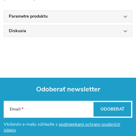
Parametre produktu
Diskusia
Odoberať newsletter
Z
Email
ODOBERAŤ
á
Vložením e-mailu súhlasíte s
podmienkami ochrany osobných
p
údajov