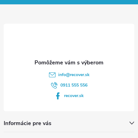
ä
t
i
e
info
@
recover.sk
0911 555 556
recover.sk
Informácie pre vás