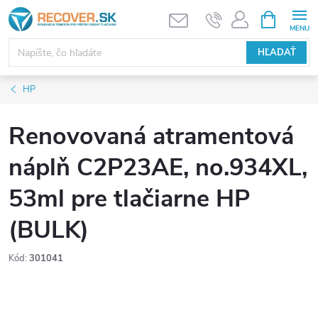
Prejsť
NÁKUPN
KOŠÍK
na
obsah
HĽADAŤ
HP
Renovovaná atramentová
náplň C2P23AE, no.934XL,
53ml pre tlačiarne HP
(BULK)
Kód:
301041