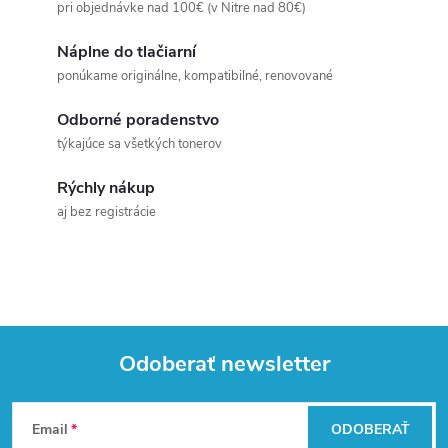
pri objednávke nad 100€ (v Nitre nad 80€)
Náplne do tlačiarní
ponúkame originálne, kompatibilné, renovované
Odborné poradenstvo
týkajúce sa všetkých tonerov
Rýchly nákup
aj bez registrácie
Odoberať newsletter
Z
Email
ODOBERAŤ