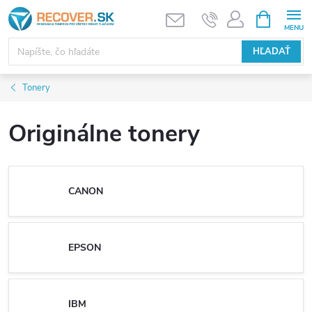
Prejsť
NÁKUPN
KOŠÍK
na
obsah
HĽADAŤ
Tonery
Originálne tonery
CANON
EPSON
IBM