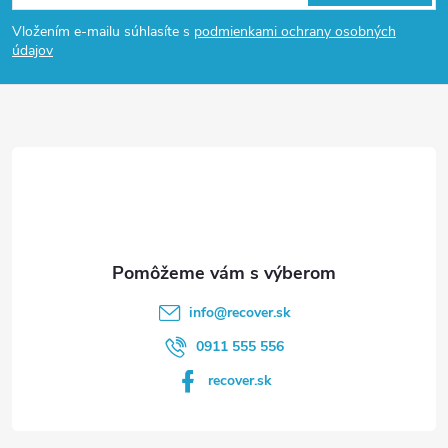
á
Vložením e-mailu súhlasíte s
podmienkami ochrany osobných
p
údajov
ä
t
i
e
info
@
recover.sk
0911 555 556
recover.sk