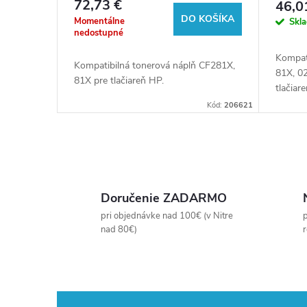
72,73 €
46,0
u
tlačia
DO KOŠÍKA
o
Momentálne
Skl
nedostupné
k
d
Kompat
Kompatibilná tonerová náplň CF281X,
81X, 0
81X pre tlačiareň HP.
t
u
tlačiar
Kód:
206621
o
k
v
t
O
v
o
Doručenie ZADARMO
l
pri objednávke nad 100€ (v Nitre
p
v
nad 80€)
á
d
a