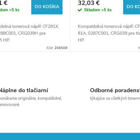
1 €
32,03 €
rne HP (Orink white box)
tlačiarne HP (Orink white 
DO KOŠÍKA
DO K
adom
>5 ks
Skladom
>5 ks
ibilná tonerová náplň CF281X,
Kompatibilná tonerová náplň C
288C001, CRG039H pre
81A, 0287C001, CRG039 pre tla
eň HP.
HP.
Kód:
206508
Náplne do tlačiarní
Odborné poradens
onúkame originálne, kompatibilné,
týkajúce sa všetkých tonero
renovované