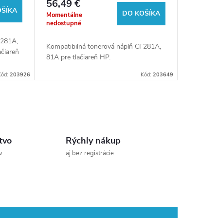
56,49 €
box)
OŠÍKA
DO KOŠÍKA
Momentálne
nedostupné
F281A,
Kompatibilná tonerová náplň CF281A,
čiareň
81A pre tlačiareň HP.
Kód:
203926
Kód:
203649
tvo
Rýchly nákup
v
aj bez registrácie