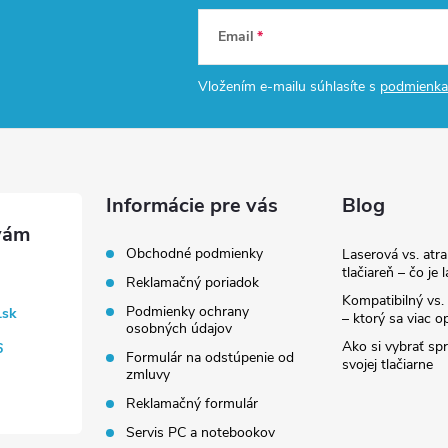
Email
Vložením e-mailu súhlasíte s
podmienka
Informácie pre vás
Blog
Obchodné podmienky
Laserová vs. atr
tlačiareň – čo je 
Reklamačný poriadok
Kompatibilný vs. 
Podmienky ochrany
.sk
– ktorý sa viac op
osobných údajov
Ako si vybrať sp
6
Formulár na odstúpenie od
svojej tlačiarne
zmluvy
Reklamačný formulár
Servis PC a notebookov