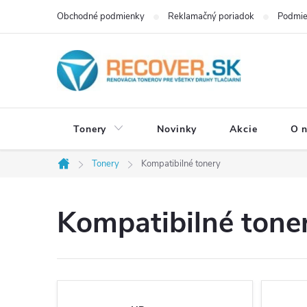
Prejsť
Obchodné podmienky
Reklamačný poriadok
Podmie
na
obsah
Tonery
Novinky
Akcie
O 
Tonery
Kompatibilné tonery
Domov
Kompatibilné tone