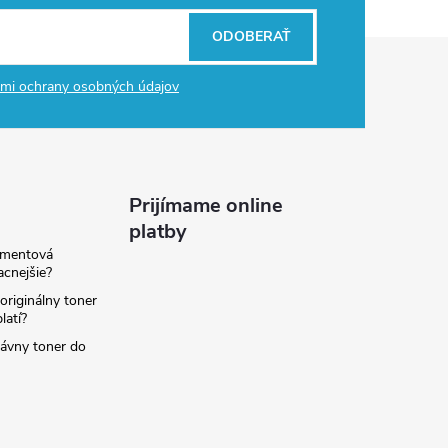
ODOBERAŤ
mi ochrany osobných údajov
Prijímame online
platby
amentová
lacnejšie?
originálny toner
latí?
rávny toner do