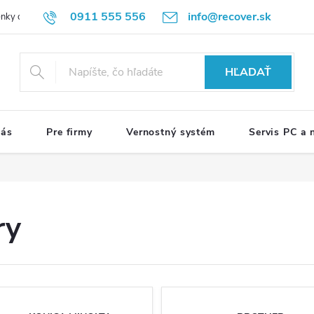
0911 555 556
info@recover.sk
nky ochrany osobných údajov
Formulár na odstúpenie od zmluvy
R
HĽADAŤ
nás
Pre firmy
Vernostný systém
Servis PC a
ry