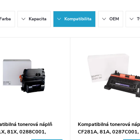
Farba
Kapacita
Kompatibilita
OEM
T
tibilná tonerová náplň
Kompatibilná tonerová náp
X, 81X, 0288C001,
CF281A, 81A, 0287C001,
9H, 25000 listov pre
CRG039, 10500 listov pre