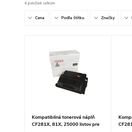
4
položiek celkom
d
Cena
Podľa štítku
Značky
e
n
V
i
ý
e
p
p
i
r
s
o
p
Kompatibilná tonerová náplň
Kompa
d
CF281X, 81X, 25000 listov pre
CF281
r
tlačiarne HP
CRG03