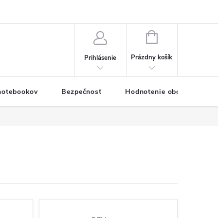
eklamačný formulár
Servis PC a notebookov
Vernostný systém
NÁKUPNÝ
KOŠÍK
Prázdny košík
Prihlásenie
 notebookov
Bezpečnosť
Hodnotenie obchodu