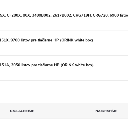
05X, CF280X, 80X, 3480B002, 2617B002, CRG719H, CRG720, 6900 listov p
51X, 9700 listov pre tlačiarne HP (ORINK white box)
51A, 3050 listov pre tlačiarne HP (ORINK white box)
NAJLACNEJŠIE
NAJDRAHŠIE