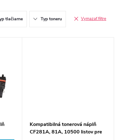
yp tlačiarne
Typ toneru
Vymazať filtre
lň
Kompatibilná tonerová náplň
CF281A, 81A, 10500 listov pre
tlačiarne HP