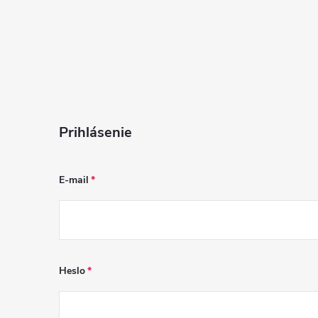
i
s
u
Prihlásenie
E-mail
Heslo