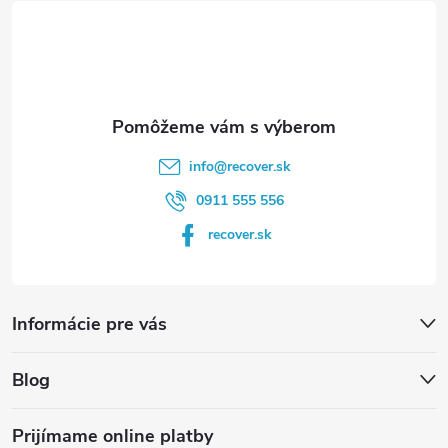
t
i
e
info
@
recover.sk
0911 555 556
recover.sk
Informácie pre vás
Blog
Prijímame online platby