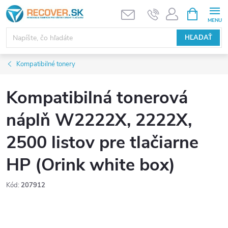
Prejsť
NÁKUPN
KOŠÍK
na
obsah
HĽADAŤ
Kompatibilné tonery
Kompatibilná tonerová
náplň W2222X, 2222X,
2500 listov pre tlačiarne
HP (Orink white box)
Kód:
207912