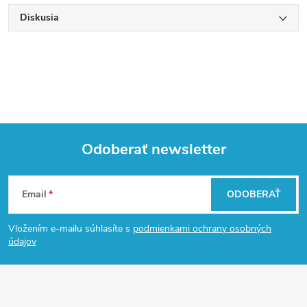
Diskusia
Odoberať newsletter
Z
Email
ODOBERAŤ
á
Vložením e-mailu súhlasíte s
podmienkami ochrany osobných
p
údajov
ä