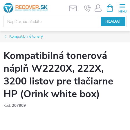
Prejsť
NÁKUPN
KOŠÍK
na
obsah
HĽADAŤ
Kompatibilné tonery
Kompatibilná tonerová
náplň W2220X, 222X,
3200 listov pre tlačiarne
HP (Orink white box)
Kód:
207909