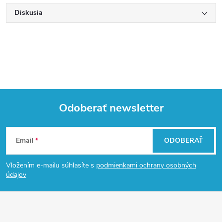
Diskusia
Odoberať newsletter
Z
Email
ODOBERAŤ
á
Vložením e-mailu súhlasíte s
podmienkami ochrany osobných
p
údajov
ä