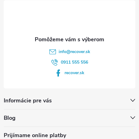
t
i
e
info
@
recover.sk
0911 555 556
recover.sk
Informácie pre vás
Blog
Prijímame online platby