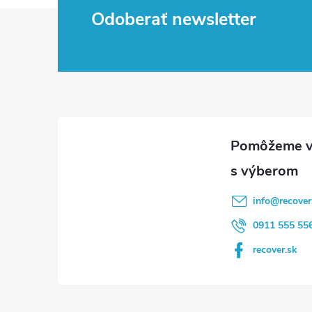
Z
Odoberať newsletter
á
p
ä
t
i
info
@
recover
e
0911 555 55
recover.sk