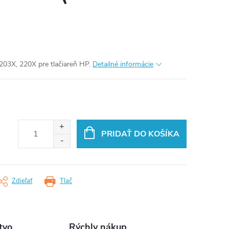
203X, 220X pre tlačiareň HP.
Detailné informácie
PRIDAŤ DO KOŠÍKA
Zdieľať
Tlač
tvo
Rýchly nákup