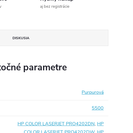
v
aj bez registrácie
DISKUSIA
očné parametre
Purpurová
5500
HP COLOR LASERJET PRO4202DN
,
HP
COLOR LASERJET PRO4202DW
,
HP