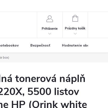
eklamačný formulár
Servis PC a notebookov
Vernostný systém
NÁKUPNÝ
KOŠÍK
Prázdny košík
Prihlásenie
 notebookov
Bezpečnosť
Hodnotenie obchodu
te box)
lná tonerová náplň
20X, 5500 listov
rne HP (Orink white