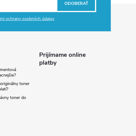
ODOBERAŤ
mi ochrany osobných údajov
Prijímame online
platby
amentová
lacnejšie?
originálny toner
latí?
rávny toner do