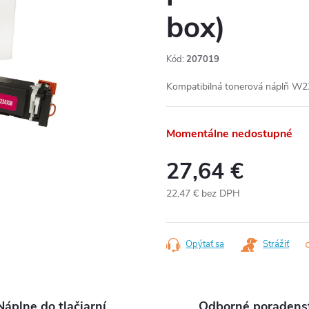
box)
Kód:
207019
Kompatibilná tonerová náplň W2
Momentálne nedostupné
27,64 €
22,47 € bez DPH
Jednotková
cena:
Opýtať sa
Strážiť
Náplne do tlačiarní
Odborné poradens