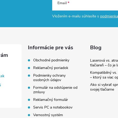
Email
Vložením e-mailu súhlasíte s
podmienka
Informácie pre vás
Blog
Obchodné podmienky
Laserová vs. atr
tlačiareň – čo je 
Reklamačný poriadok
Kompatibilný vs. 
Podmienky ochrany
.sk
– ktorý sa viac op
osobných údajov
Ako si vybrať sp
6
Formulár na odstúpenie od
svojej tlačiarne
zmluvy
Reklamačný formulár
Servis PC a notebookov
Vernostný systém