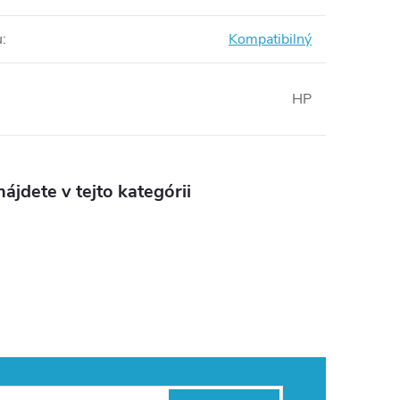
u
:
Kompatibilný
HP
ájdete v tejto kategórii