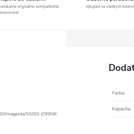
onúkame originálne, kompatibilné,
týkajúce sa všetkých tonero
renovované
Dodat
Farba
:
Kapacita
:
03X/magenta/5500) (ORINK