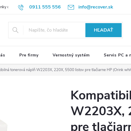
0911 555 556
info@recover.sk
nky ochrany osobných údajov
Formulár na odstúpenie od zmluvy
R
HĽADAŤ
nás
Pre firmy
Vernostný systém
Servis PC a
bilná tonerová náplň W2203X, 220X, 5500 listov pre tlačiarne HP (Orink whi
Kompatibi
W2203X, 2
pre tlačia