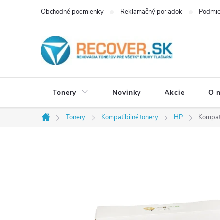
Prejsť
Obchodné podmienky
Reklamačný poriadok
Podmie
na
obsah
Tonery
Novinky
Akcie
O 
Tonery
Kompatibilné tonery
HP
Kompati
Domov