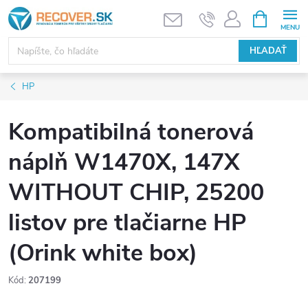
Prejsť
NÁKUPN
KOŠÍK
na
obsah
HĽADAŤ
HP
Kompatibilná tonerová
náplň W1470X, 147X
WITHOUT CHIP, 25200
listov pre tlačiarne HP
(Orink white box)
Kód:
207199