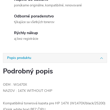
ponúkame originálne, kompatibilné, renovované
Odborné poradenstvo
týkajúce sa všetkých tonerov
Rýchly nákup
aj bez registrácie
Popis produktu
Podrobný popis
OEM : W1470X
NAZOV : 147X WITHOUT CHIP
Kompatibilná tonerová kazeta pre HP 147X (W1470X/black/25200)
(Orink white box) BEZ ČIPU