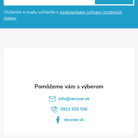
á
Vložením e-mailu súhlasíte s
podmienkami ochrany osobných
p
údajov
ä
t
i
e
info
@
recover.sk
0911 555 556
recover.sk