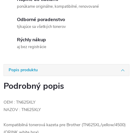
ponúkame originálne, kompatibilné, renovované
Odborné poradenstvo
týkajúce sa všetkých tonerov
Rýchly nákup
aj bez registrácie
Popis produktu
Podrobný popis
OEM : TN625XLY
NAZOV : TN625XLY
Kompatibilná tonerová kazeta pre Brother (TN625XL/yellow/4500)
(ORINK white box)