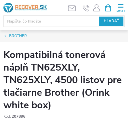
Prejsť
NÁKUPN
KOŠÍK
na
obsah
HĽADAŤ
BROTHER
Kompatibilná tonerová
náplň TN625XLY,
TN625XLY, 4500 listov pre
tlačiarne Brother (Orink
white box)
Kód:
207896