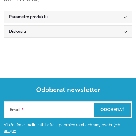
Parametre produktu
Diskusia
Odoberať newsletter
Z
Email
ODOBERAŤ
á
Vložením e-mailu súhlasíte s
podmienkami ochrany osobných
p
údajov