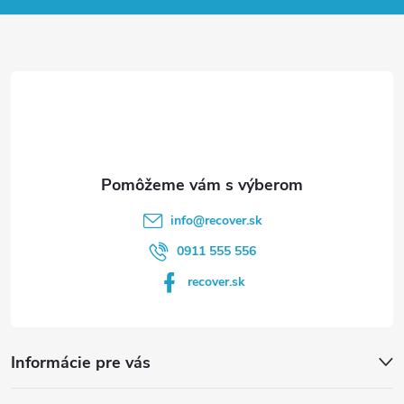
ä
t
i
e
info
@
recover.sk
0911 555 556
recover.sk
Informácie pre vás