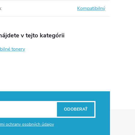
u
:
Kompatibilný
ájdete v tejto kategórii
bilné tonery
ODOBERAŤ
mi ochrany osobných údajov