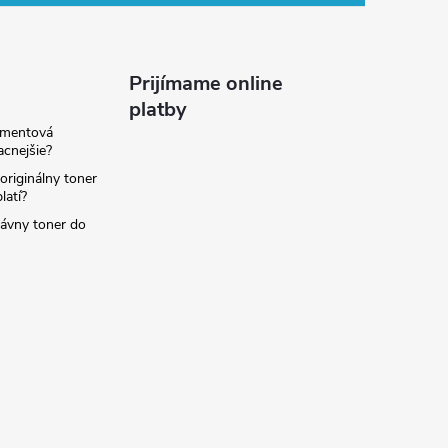
Prijímame online
platby
amentová
lacnejšie?
originálny toner
latí?
rávny toner do