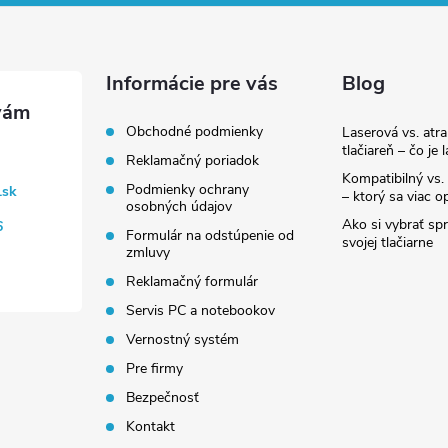
Informácie pre vás
Blog
Obchodné podmienky
Laserová vs. atr
tlačiareň – čo je 
Reklamačný poriadok
Kompatibilný vs. 
Podmienky ochrany
.sk
– ktorý sa viac op
osobných údajov
Ako si vybrať sp
6
Formulár na odstúpenie od
svojej tlačiarne
zmluvy
Reklamačný formulár
Servis PC a notebookov
Vernostný systém
Pre firmy
Bezpečnosť
Kontakt