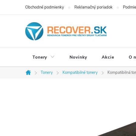
Prejsť
Obchodné podmienky
Reklamačný poriadok
Podmie
na
obsah
Tonery
Novinky
Akcie
O 
Tonery
Kompatibilné tonery
Kompatibilná to
Domov