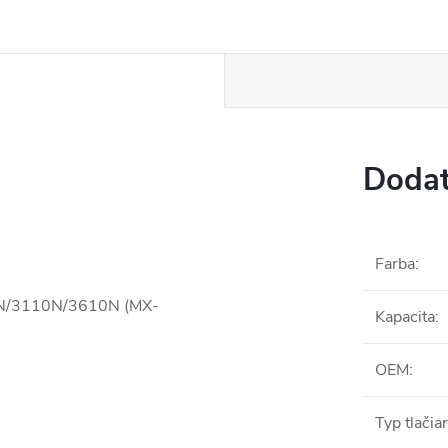
Dodat
Farba
:
10N/3110N/3610N (MX-
Kapacita
:
OEM
:
Typ tlačia