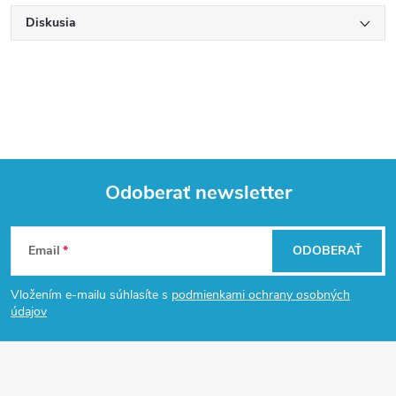
Diskusia
Odoberať newsletter
Z
Email
ODOBERAŤ
á
Vložením e-mailu súhlasíte s
podmienkami ochrany osobných
p
údajov
ä