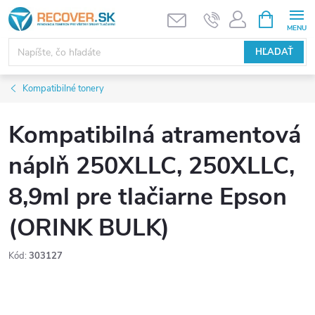
Prejsť
NÁKUPN
KOŠÍK
na
obsah
HĽADAŤ
Kompatibilné tonery
Kompatibilná atramentová
náplň 250XLLC, 250XLLC,
8,9ml pre tlačiarne Epson
(ORINK BULK)
Kód:
303127