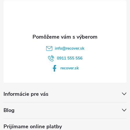
t
i
e
info
@
recover.sk
0911 555 556
recover.sk
Informácie pre vás
Blog
Prijímame online platby