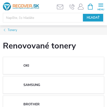
Prejsť
NÁKUPN
KOŠÍK
na
obsah
HĽADAŤ
Tonery
Renovované tonery
OKI
SAMSUNG
BROTHER