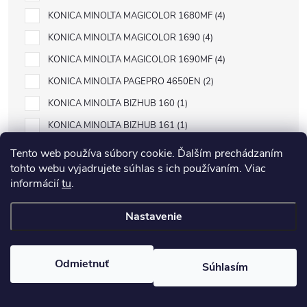
KONICA MINOLTA MAGICOLOR 1680MF
4
KONICA MINOLTA MAGICOLOR 1690
4
KONICA MINOLTA MAGICOLOR 1690MF
4
KONICA MINOLTA PAGEPRO 4650EN
2
KONICA MINOLTA BIZHUB 160
1
KONICA MINOLTA BIZHUB 161
1
KONICA MINOLTA DI1610
1
Tento web používa súbory cookie. Ďalším prechádzaním
tohto webu vyjadrujete súhlas s ich používaním. Viac
KONICA MINOLTA DI1610P
1
informácií
tu
.
KONICA MINOLTA MAGICOLOR 2400
4
KONICA MINOLTA MAGICOLOR 2400 SERIES
2
Nastavenie
KONICA MINOLTA MAGICOLOR 2400W
4
KONICA MINOLTA MAGICOLOR 2430
4
Odmietnuť
Súhlasím
KONICA MINOLTA MAGICOLOR 2430DL
4
KONICA MINOLTA MAGICOLOR 2450
4