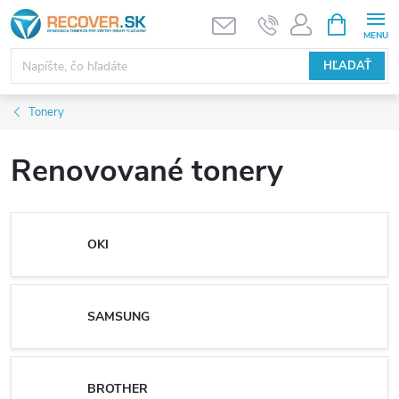
Prejsť
NÁKUPN
KOŠÍK
na
obsah
HĽADAŤ
Tonery
Renovované tonery
OKI
SAMSUNG
BROTHER