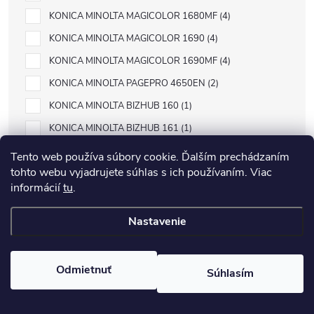
KONICA MINOLTA MAGICOLOR 1680MF
4
KONICA MINOLTA MAGICOLOR 1690
4
KONICA MINOLTA MAGICOLOR 1690MF
4
KONICA MINOLTA PAGEPRO 4650EN
2
KONICA MINOLTA BIZHUB 160
1
KONICA MINOLTA BIZHUB 161
1
KONICA MINOLTA DI1610
1
Tento web používa súbory cookie. Ďalším prechádzaním
tohto webu vyjadrujete súhlas s ich používaním. Viac
KONICA MINOLTA DI1610P
1
informácií
tu
.
KONICA MINOLTA MAGICOLOR 2400
4
KONICA MINOLTA MAGICOLOR 2400 SERIES
2
Nastavenie
KONICA MINOLTA MAGICOLOR 2400W
4
KONICA MINOLTA MAGICOLOR 2430
4
Odmietnuť
Súhlasím
KONICA MINOLTA MAGICOLOR 2430DL
4
KONICA MINOLTA MAGICOLOR 2450
4