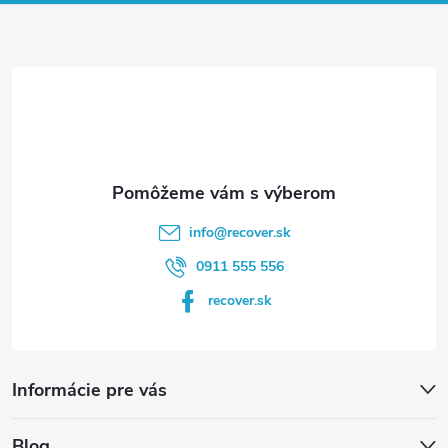
ä
t
i
e
info
@
recover.sk
0911 555 556
recover.sk
Informácie pre vás
Blog