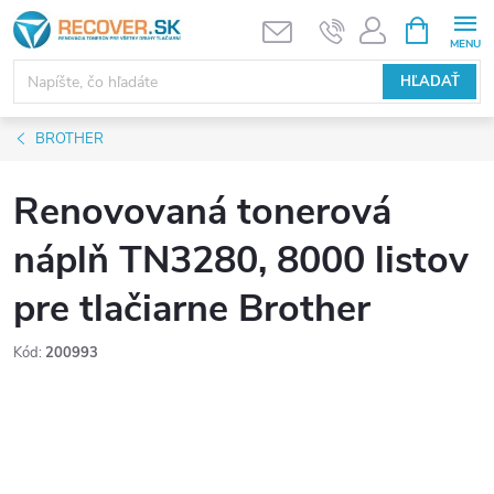
Prejsť
NÁKUPN
KOŠÍK
na
obsah
HĽADAŤ
BROTHER
Renovovaná tonerová
náplň TN3280, 8000 listov
pre tlačiarne Brother
Kód:
200993