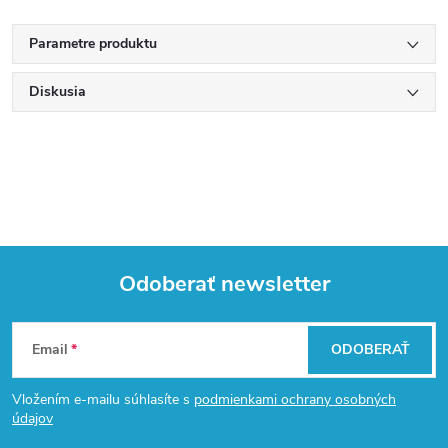
Parametre produktu
Diskusia
Odoberať newsletter
Z
Email
ODOBERAŤ
á
Vložením e-mailu súhlasíte s
podmienkami ochrany osobných
p
údajov