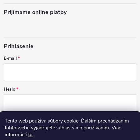
Prijímame online platby
Prihlásenie
E-mail
Heslo
Tento web používa súbory cookie. Ďalším prechádzaním
PRIHLÁSIŤ SA
tohto webu vyjadrujete súhlas s ich používaním. Viac
informácií
tu
.