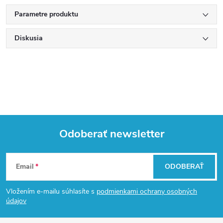
Parametre produktu
Diskusia
Odoberať newsletter
Z
Email
ODOBERAŤ
á
Vložením e-mailu súhlasíte s
podmienkami ochrany osobných
p
údajov