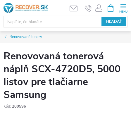
Prejsť
NÁKUPN
KOŠÍK
na
obsah
HĽADAŤ
Renovované tonery
Renovovaná tonerová
náplň SCX-4720D5, 5000
listov pre tlačiarne
Samsung
Kód:
200596