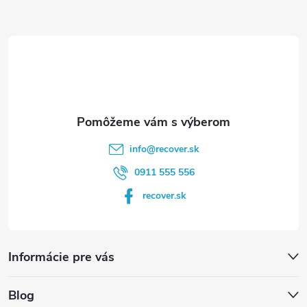
ä
t
i
e
info
@
recover.sk
0911 555 556
recover.sk
Informácie pre vás
Blog