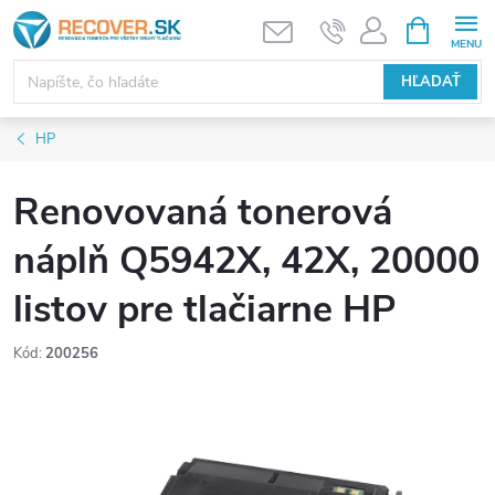
Prejsť
NÁKUPN
KOŠÍK
na
obsah
HĽADAŤ
HP
Renovovaná tonerová
náplň Q5942X, 42X, 20000
listov pre tlačiarne HP
Kód:
200256