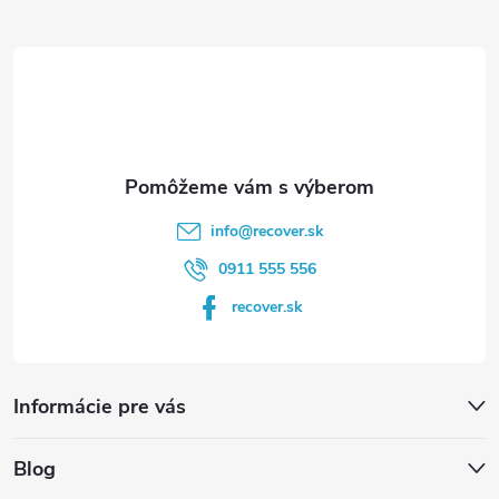
ä
t
i
e
info
@
recover.sk
0911 555 556
recover.sk
Informácie pre vás
Blog