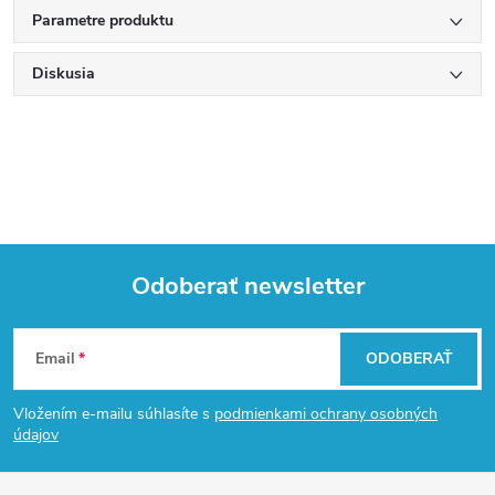
Parametre produktu
Diskusia
Odoberať newsletter
Z
Email
ODOBERAŤ
á
Vložením e-mailu súhlasíte s
podmienkami ochrany osobných
p
údajov