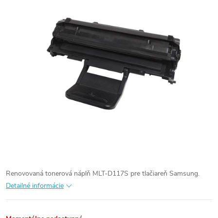
Renovovaná tonerová náplň MLT-D117S pre tlačiareň Samsung.
Detailné informácie