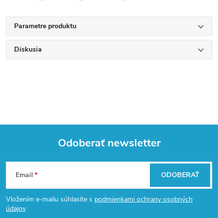
Parametre produktu
Diskusia
Odoberať newsletter
Z
Email
ODOBERAŤ
á
Vložením e-mailu súhlasíte s
podmienkami ochrany osobných
p
údajov