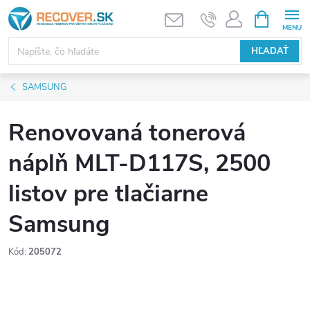
Prejsť
NÁKUPN
KOŠÍK
na
obsah
HĽADAŤ
SAMSUNG
Renovovaná tonerová
náplň MLT-D117S, 2500
listov pre tlačiarne
Samsung
Kód:
205072