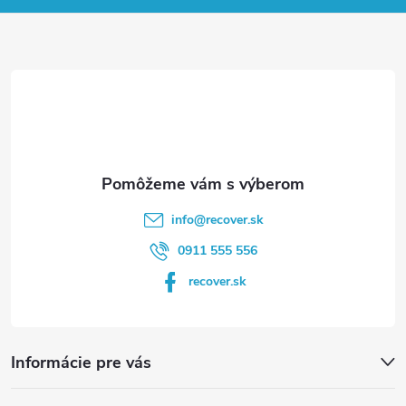
ä
t
i
e
info
@
recover.sk
0911 555 556
recover.sk
Informácie pre vás