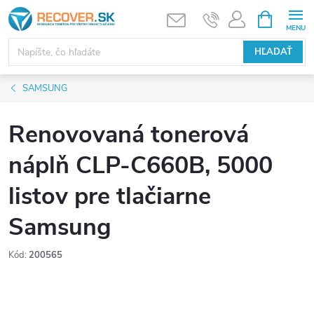
Prejsť
NÁKUPN
KOŠÍK
na
obsah
HĽADAŤ
SAMSUNG
Renovovaná tonerová
náplň CLP-C660B, 5000
listov pre tlačiarne
Samsung
Kód:
200565