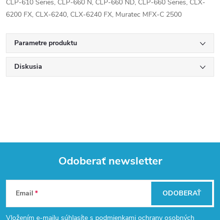
CLP-610 Series, CLP-660 N, CLP-660 ND, CLP-660 Series, CLX-
6200 FX, CLX-6240, CLX-6240 FX, Muratec MFX-C 2500
Parametre produktu
Diskusia
Odoberať newsletter
Z
Email
ODOBERAŤ
á
Vložením e-mailu súhlasíte s
podmienkami ochrany osobných