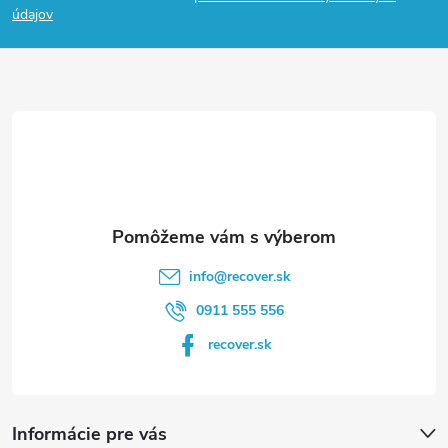
p
údajov
ä
t
i
e
info
@
recover.sk
0911 555 556
recover.sk
Informácie pre vás