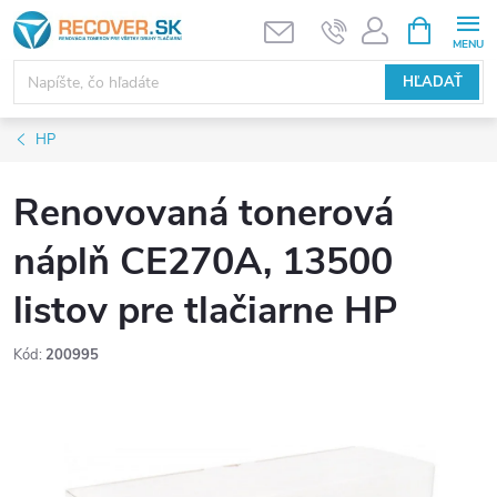
Prejsť
NÁKUPN
KOŠÍK
na
obsah
HĽADAŤ
HP
Renovovaná tonerová
náplň CE270A, 13500
listov pre tlačiarne HP
Kód:
200995