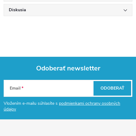
Diskusia
Odoberať newsletter
Z
Email
ODOBERAŤ
á
Vložením e-mailu súhlasíte s
podmienkami ochrany osobných
p
údajov
ä