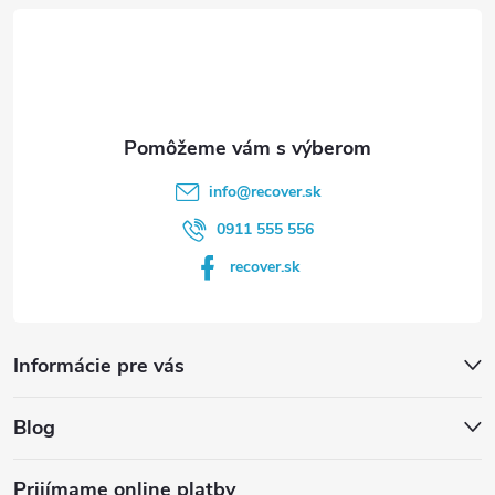
t
i
e
info
@
recover.sk
0911 555 556
recover.sk
Informácie pre vás
Blog
Prijímame online platby