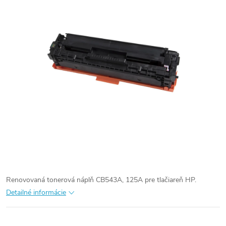
Renovovaná tonerová náplň CB543A, 125A pre tlačiareň HP.
Detailné informácie