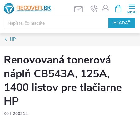
Prejsť
NÁKUPN
KOŠÍK
na
obsah
HĽADAŤ
HP
Renovovaná tonerová
náplň CB543A, 125A,
1400 listov pre tlačiarne
HP
Kód:
200314