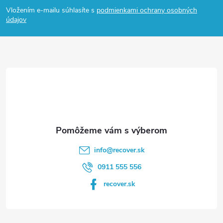
á
Vložením e-mailu súhlasíte s
podmienkami ochrany osobných
p
údajov
ä
t
i
e
info
@
recover.sk
0911 555 556
recover.sk