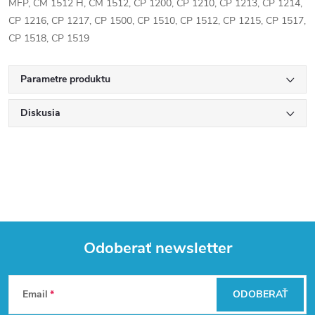
MFP, CM 1512 H, CM 1512, CP 1200, CP 1210, CP 1213, CP 1214,
CP 1216, CP 1217, CP 1500, CP 1510, CP 1512, CP 1215, CP 1517,
CP 1518, CP 1519
Parametre produktu
Diskusia
Odoberať newsletter
Z
Email
ODOBERAŤ