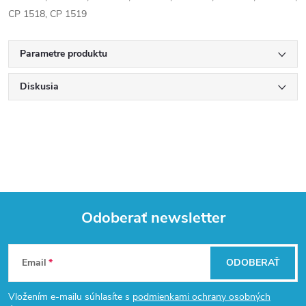
CP 1518, CP 1519
Parametre produktu
Diskusia
Odoberať newsletter
Z
Email
ODOBERAŤ
á
Vložením e-mailu súhlasíte s
podmienkami ochrany osobných