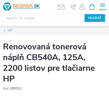
Prejsť
NÁKUPN
KOŠÍK
na
obsah
HĽADAŤ
HP
Renovovaná tonerová
náplň CB540A, 125A,
2200 listov pre tlačiarne
HP
Kód:
200312