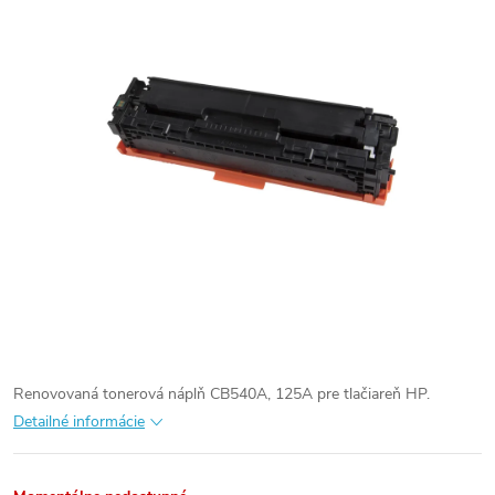
Renovovaná tonerová náplň CB540A, 125A pre tlačiareň HP.
Detailné informácie