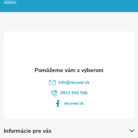
p
údajov
ä
t
i
e
info
@
recover.sk
0911 555 556
recover.sk
Informácie pre vás