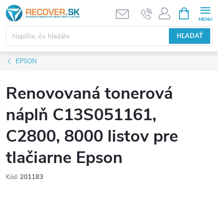
Prejsť
NÁKUPN
KOŠÍK
na
obsah
HĽADAŤ
EPSON
Renovovaná tonerová
náplň C13S051161,
C2800, 8000 listov pre
tlačiarne Epson
Kód:
201183