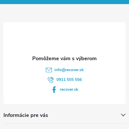
ä
t
i
e
info
@
recover.sk
0911 555 556
recover.sk
Informácie pre vás