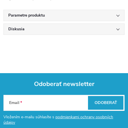
Parametre produktu
Diskusia
Odoberať newsletter
Z
Email
ODOBERAŤ
á
Vložením e-mailu súhlasíte s
podmienkami ochrany osobných
p
údajov