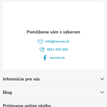
t
i
e
info
@
recover.sk
0911 555 556
recover.sk
Informácie pre vás
Blog
Prijímame online platby