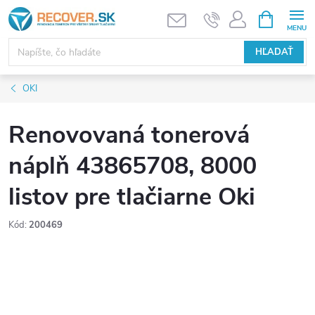
Prejsť
NÁKUPN
KOŠÍK
na
obsah
HĽADAŤ
OKI
Renovovaná tonerová
náplň 43865708, 8000
listov pre tlačiarne Oki
Kód:
200469