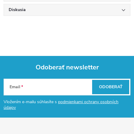
Diskusia
Odoberať newsletter
Z
Email
ODOBERAŤ
á
Vložením e-mailu súhlasíte s
podmienkami ochrany osobných
p
údajov
ä