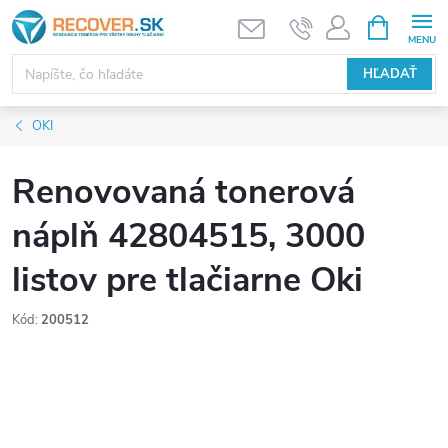
Prejsť
NÁKUPN
KOŠÍK
na
obsah
HĽADAŤ
OKI
Renovovaná tonerová
náplň 42804515, 3000
listov pre tlačiarne Oki
Kód:
200512