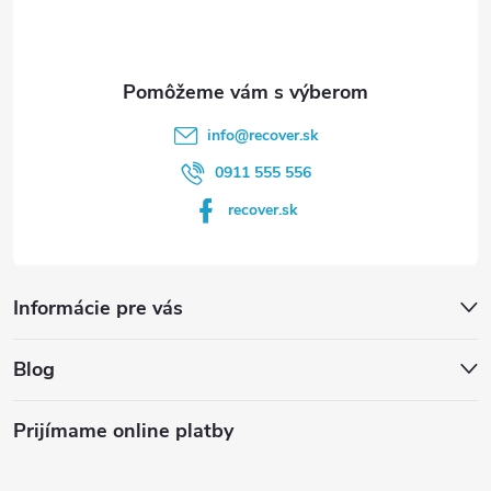
i
e
info
@
recover.sk
0911 555 556
recover.sk
Informácie pre vás
Blog
Prijímame online platby