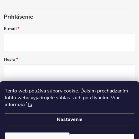
Prihlásenie
E-mail
Heslo
Tento web používa súbory cookie. Ďalším prechádzaním
PRIHLÁSIŤ SA
tohto webu vyjadrujete súhlas s ich používaním. Viac
informácií
tu
.
Nová registrácia
Zabudnuté heslo
Nastavenie
Copyright 2026
RECOVER
. Všetky práva vyhradené.