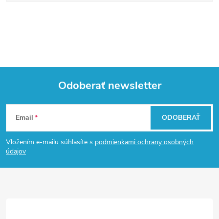
Odoberať newsletter
Z
Email
ODOBERAŤ
á
Vložením e-mailu súhlasíte s
podmienkami ochrany osobných
p
údajov
ä
t