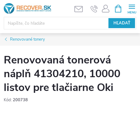
Prejsť
NÁKUPN
KOŠÍK
na
obsah
HĽADAŤ
Renovované tonery
Renovovaná tonerová
náplň 41304210, 10000
listov pre tlačiarne Oki
Kód:
200738