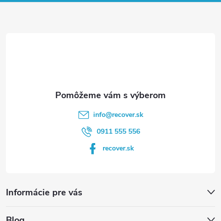
ä
t
i
e
info
@
recover.sk
0911 555 556
recover.sk
Informácie pre vás
Blog