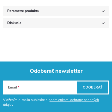
Parametre produktu
Diskusia
Odoberať newsletter
Z
Email
ODOBERAŤ
á
Vložením e-mailu súhlasíte s
podmienkami ochrany osobných
p
údajov