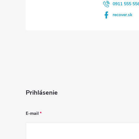
e
0911 555 55
recover.sk
Prihlásenie
E-mail