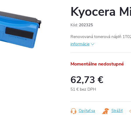
Kyocera M
Kód:
202325
Renovovaná tonerová náplň 1T02
informácie
Momentálne nedostupné
62,73 €
51 € bez DPH
Jednotková
cena:
Opýtať sa
Strážiť