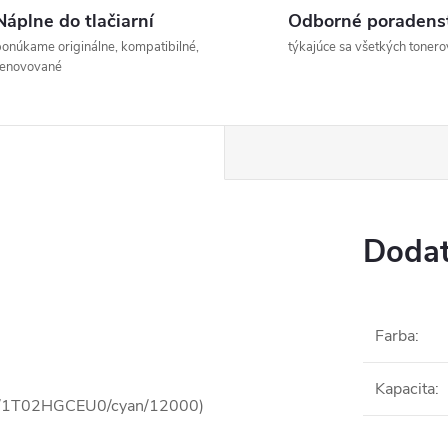
Náplne do tlačiarní
Odborné poradens
onúkame originálne, kompatibilné,
týkajúce sa všetkých tonero
renovované
Dodat
Farba
:
Kapacita
:
0C/1T02HGCEU0/cyan/12000)