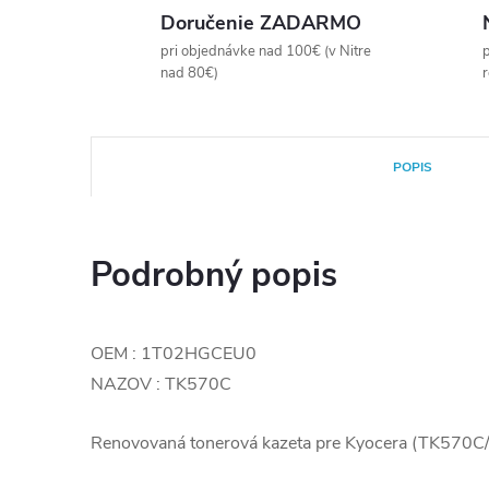
Doručenie ZADARMO
pri objednávke nad 100€ (v Nitre
p
nad 80€)
POPIS
Podrobný popis
OEM : 1T02HGCEU0
NAZOV : TK570C
Renovovaná tonerová kazeta pre Kyocera (TK57