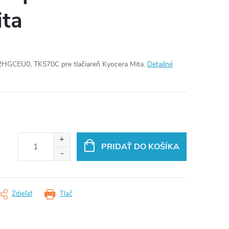
ita
HGCEU0, TK570C pre tlačiareň Kyocera Mita.
Detailné
PRIDAŤ DO KOŠÍKA
Zdieľať
Tlač