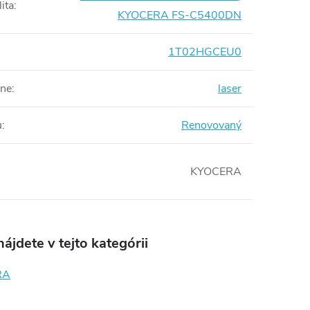
ita
:
KYOCERA FS-C5400DN
1T02HGCEU0
rne
:
laser
u
:
Renovovaný
KYOCERA
ájdete v tejto kategórii
RA