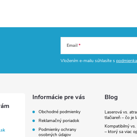
Email
Vložením e-mailu súhlasíte s
podmienka
Informácie pre vás
Blog
Obchodné podmienky
Laserová vs. atr
tlačiareň – čo je 
Reklamačný poriadok
Kompatibilný vs. 
Podmienky ochrany
.sk
– ktorý sa viac op
osobných údajov