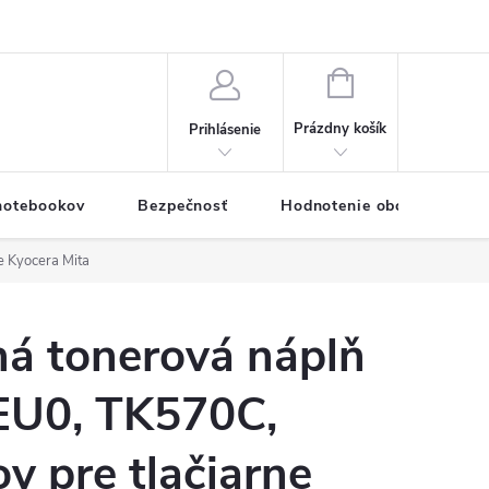
eklamačný formulár
Servis PC a notebookov
Vernostný systém
NÁKUPNÝ
KOŠÍK
Prázdny košík
Prihlásenie
 notebookov
Bezpečnosť
Hodnotenie obchodu
e Kyocera Mita
á tonerová náplň
U0, TK570C,
ov pre tlačiarne