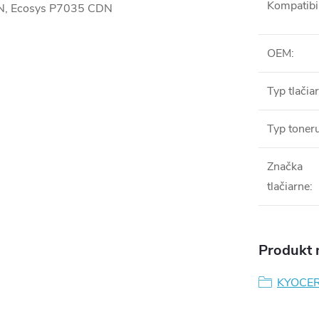
Kompatibil
DN, Ecosys P7035 CDN
OEM
:
Typ tlačia
Typ toner
Značka
tlačiarne
:
Produkt n
KYOCE