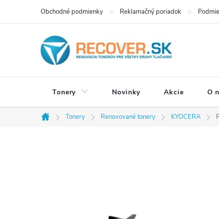
Prejsť
Obchodné podmienky
Reklamačný poriadok
Podmie
na
obsah
Tonery
Novinky
Akcie
O 
Tonery
Renovované tonery
KYOCERA
Domov