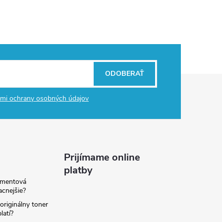
ODOBERAŤ
mi ochrany osobných údajov
Prijímame online
platby
amentová
lacnejšie?
originálny toner
latí?