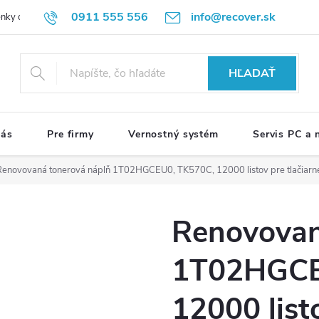
0911 555 556
info@recover.sk
nky ochrany osobných údajov
Formulár na odstúpenie od zmluvy
R
HĽADAŤ
nás
Pre firmy
Vernostný systém
Servis PC a
Renovovaná tonerová náplň 1T02HGCEU0, TK570C, 12000 listov pre tlačiarn
Renovovan
1T02HGCE
12000 list