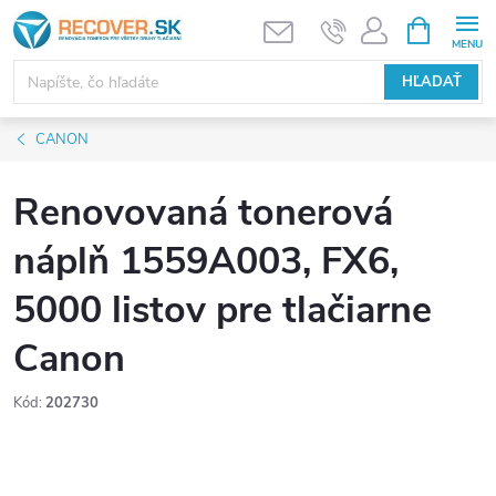
Prejsť
NÁKUPN
KOŠÍK
na
obsah
HĽADAŤ
CANON
Renovovaná tonerová
náplň 1559A003, FX6,
5000 listov pre tlačiarne
Canon
Kód:
202730