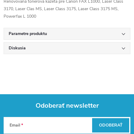
Renovovaná tonerová kazeta pre Canon FAX L1000, Laser Class
3170, Laser Clas MS, Laser Class 3175, Laser Class 3175 MS,
Powerfax L 1000
Parametre produktu
Diskusia
Odoberať newsletter
Z
Email
ODOBERAŤ