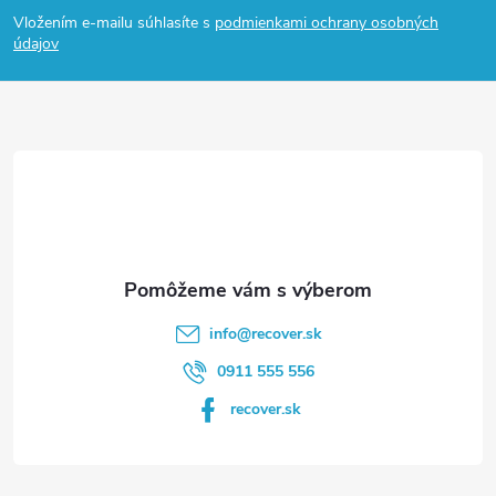
á
Vložením e-mailu súhlasíte s
podmienkami ochrany osobných
p
údajov
ä
t
i
e
info
@
recover.sk
0911 555 556
recover.sk