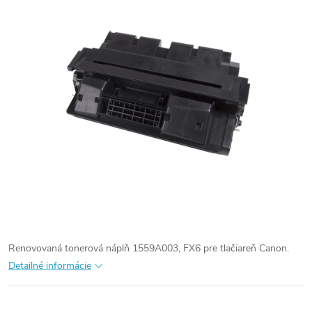
Renovovaná tonerová náplň 1559A003, FX6 pre tlačiareň Canon.
Detailné informácie