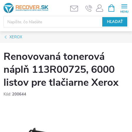
Prejsť
NÁKUPN
KOŠÍK
na
obsah
HĽADAŤ
XEROX
Renovovaná tonerová
náplň 113R00725, 6000
listov pre tlačiarne Xerox
Kód:
200644