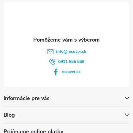
t
i
e
info
@
recover.sk
0911 555 556
recover.sk
Informácie pre vás
Blog
Prijímame online platby