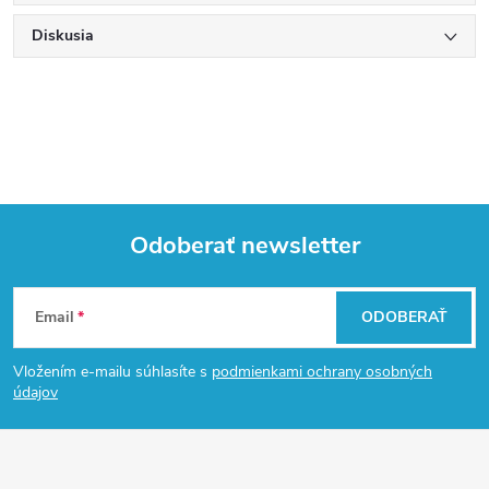
Diskusia
Odoberať newsletter
Z
Email
ODOBERAŤ
á
Vložením e-mailu súhlasíte s
podmienkami ochrany osobných
p
údajov
ä