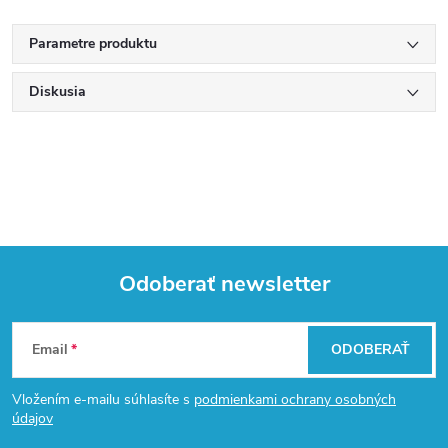
Parametre produktu
Diskusia
Odoberať newsletter
Z
Email
ODOBERAŤ
á
Vložením e-mailu súhlasíte s
podmienkami ochrany osobných
p
údajov