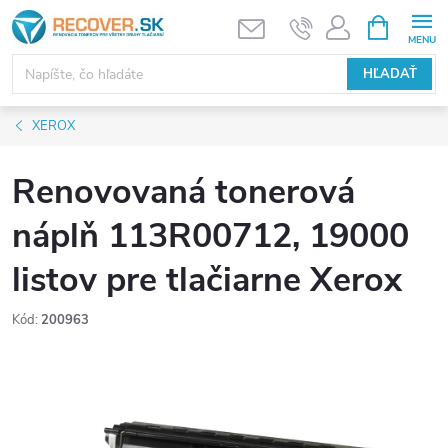
Prejsť
NÁKUPN
KOŠÍK
na
obsah
HĽADAŤ
XEROX
Renovovaná tonerová
náplň 113R00712, 19000
listov pre tlačiarne Xerox
Kód:
200963