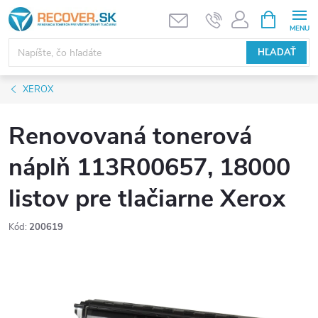
Prejsť
NÁKUPN
KOŠÍK
na
obsah
HĽADAŤ
XEROX
Renovovaná tonerová
náplň 113R00657, 18000
listov pre tlačiarne Xerox
Kód:
200619