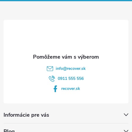
ä
t
i
e
info
@
recover.sk
0911 555 556
recover.sk
Informácie pre vás
Blog