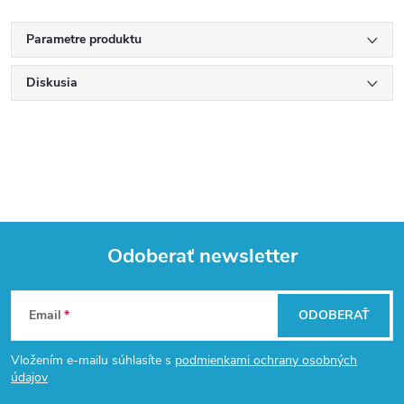
Parametre produktu
Diskusia
Odoberať newsletter
Z
Email
ODOBERAŤ
á
Vložením e-mailu súhlasíte s
podmienkami ochrany osobných
p
údajov